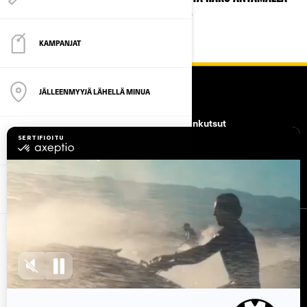
POSTINUMEROSI.
KAMPANJAT
RESURSSIT
JÄLLEENMYYJÄ LÄHELLÄ MINUA
Asiakastuki
Takaisinkutsut
TUTUSTU
CAN-AMIIN
Työpaikat
BRP Experiences
Tule brp:n jälleenmyyjäksi
OMISTAJAT
TILAA UUTISKIRJE
Tilaa uutiskirje.
Saat tietää tuoreeltaan uusimmat uutiset, tapahtumat
ja tarjoukset.