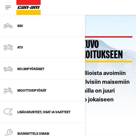
SSV
MÖNKIJÄ TAI SSV-AJONEUVO
ATV
JOKAISEEN KÄYTTÖTARKOITUKSEEN
KOLMIPYÖRÄISET
Syvästä mudasta ja karuista kallioista avoimiin
dyyneihin, metsäpolkuihin ja talvisiin maisemiin
– minne ikinä kuljetkin, Can-Amilla on juuri
MOOTTORIPYÖRÄT
sopiva mönkijä ja SSV-ajoneuvo jokaiseen
seikkailuun.
LISÄVARUSTEET, OSAT JA VAATTEET
ALL USAGES
SUUNNITTELE OMASI