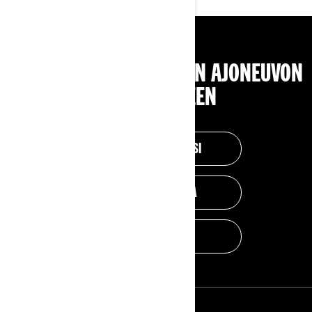
TYÖKALUT OIKEANLAISEN AJONEUVON
VALITSEMISEEN
SUUNNITTELE OMASI
AUTA VALINNASSA
PYYDÄ TARJOUS