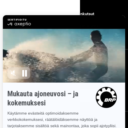
RESURSSIT
Asiakastuki
Takaisinkutsut
Työpaikat
BRP Experiences
Tule brp:n jälleenmyyjäksi
TILAA UUTISKIRJE
Tilaa uutiskirje.
Saat tietää tuoreeltaan uusimmat uutiset, tapahtumat
ja tarjoukset.
TILAA
SEURAA MEITÄ