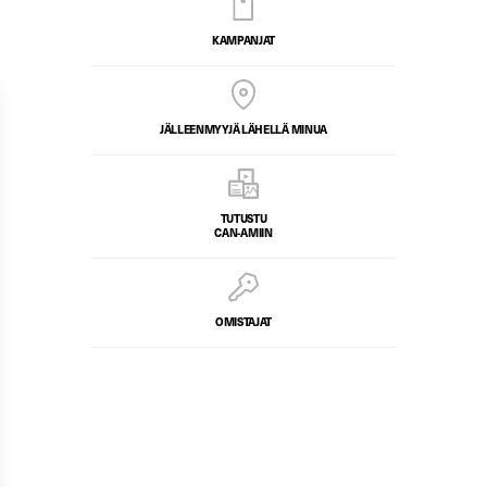
KAMPANJAT
JÄLLEENMYYJÄ LÄHELLÄ MINUA
TUTUSTU
CAN-AMIIN
OMISTAJAT