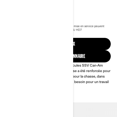
2023 TRAXTER
16 199 €
À partir de
i
Prix public TTC conseillé, les frais de transport et de mise en service peuvent
varier selon la sélection.
*Ensemble illustré Traxter XU HD7
Voir les promotions en cours
DEMANDEZ UN PRIX
TROUVEZ UN CONCESSIONNAIRE
Le Traxter est le plus performant des véhicules SSV Can-Am
pour un usage professionnel, sa robustesse a été renforcée pour
surpasser le quotidien. Sur les chantiers, pour la chasse, dans
l’agro-industrie et partout où vous en avez besoin pour un travail
parfait.