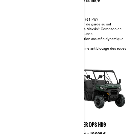
Plus de 60 km/h
Plus de 60 km/h
65 ch (48 kW)
82 ch (61 kW)
28 cm de garde au sol
33 cm de garde au sol
Pneus Maxxis† Coronado de
Pneus Maxxis† Coronado de
27 pouces
27 pouces
Direction assistée dynamique
Direction assistée dynamique
(DPS)
(DPS)
Système antiblocage des roues
Système antiblocage des roues
(ABS)
(ABS)
2023
2023
TRAXTER PRO XU HD10 T
TRAXTER DPS HD9
À partir de
25 299 €
À partir de
19 999 €