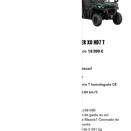
2023
2023
TRAXTER BASE HD7 / HD9 T
TRAXTER XU HD7 T
À partir de
16 199 €
À partir de
18 399 €
Travail
Travail
Sentier
Sentier
Catégorie T homologuée CE
Catégorie T homologuée CE
Jusqu'à 60 km/h
Jusqu'à 60 km/h
52 ch (38 kW)
52 ch (38 kW)
28 cm de garde au sol
28 cm de garde au sol
Pneus Maxxis† Coronado de
Pneus Maxxis† Coronado de
27 pouces
27 pouces
Siège banquette VERSA-PRO
Treuil de 2 041 kg