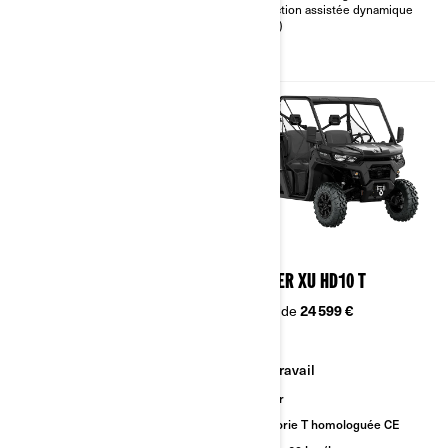
Affichage numérique 7,6 po
Direction assistée dynamique
(DPS)
2023
2023
TRAXTER XU HD9 T
TRAXTER XU HD10 T
À partir de
21 999 €
À partir de
24 599 €
Travail
Travail
Sentier
Sentier
Catégorie T homologuée CE
Catégorie T homologuée CE