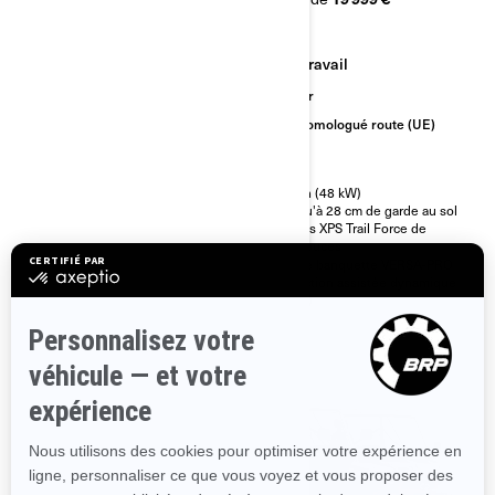
Travail
Travail
Sentier
Sentier
Catégorie T homologuée CE
Non homologué route (UE)
Plus de 60 km/h
65 ch (48 kW)
Jusqu'à 28 cm de garde au sol
82 ch (61 kW)
Pneus XPS Trail Force de
33 cm de garde au sol
27 pouces
Pneus Maxxis† Coronado de
Siège banquette VERSA-PRO
27 pouces
Direction assistée dynamique
Direction assistée dynamique
(DPS)
(DPS)
Système antiblocage des roues
(ABS)