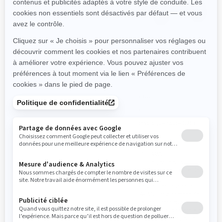
2023
2023
TRAXTER XT HD10
TRAXTER X MR HD10
À partir de
23 599 €
À partir de
25 299 €
Travail
Boue
Sentier
Sentier
Non homologué route (UE)
Non homologué route (UE)
82 ch (61 kW)
82 ch (61 kW)
Jusqu'à 33 cm de garde au sol
38,1 cm de garde au sol
Pneus XPS Trail Force de
Pneus XPS Swamp Force de
27 pouces
30 pouces
Siège banquette capitonnée
Siège banquette capitonnée
VERSA-PRO, revêtement de
VERSA-PRO, revêtement de
siège XT renforcé et siège
siège XT renforcé avec
conducteur réglable
garnitures de l'ensemble X et
siège conducteur réglable
Direction assistée dynamique