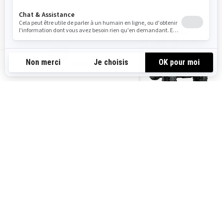
(DPS)
Technologie exclusive Smart-
Lok™
FR-FR
2023
2023
TRAXTER MAX DPS HD9
TRAXTER MAX XU HD10 T
À partir de
22 499 €
À partir de
27 099 €
Travail
Travail
Sentier
Sentier
Non homologué route (UE)
Catégorie T homologuée CE
Plus de 60 km/h
65 ch (48 kW)