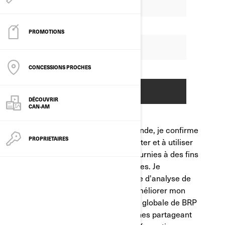
PROMOTIONS
CONCESSIONS PROCHES
DÉCOUVRIR
CAN-AM
En soumettant cette demande, je confirme
PROPRIETAIRES
que j'autorise BRP à collecter et à utiliser
les informations que j'ai fournies à des fins
de marketing personnalisées. Je
comprends que le profilage d'analyse de
données est utilisé pour améliorer mon
expérience et l'expérience globale de BRP
pour atteindre des personnes partageant