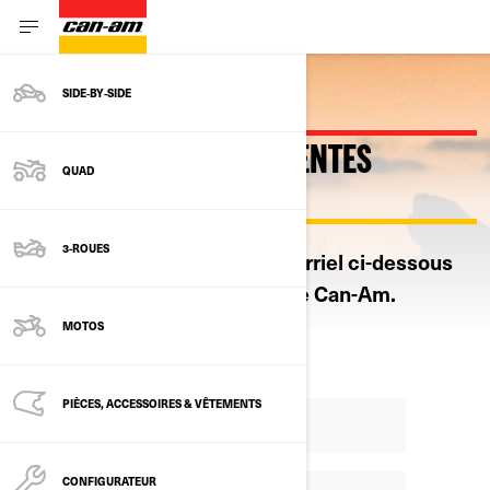
SIDE‑BY‑SIDE
OBTENEZ LES PLUS RÉCENTES
QUAD
NOUVELLES CAN-AM
3-ROUES
Inscrivez votre adresse de courriel ci-dessous
pour vous abonner à l’infolettre Can-Am.
MOTOS
PIÈCES, ACCESSOIRES & VÊTEMENTS
CONFIGURATEUR