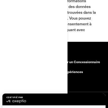
les mêmes intérêts. Des informations
détaillées sur le traitement des données
personnelles peuvent être trouvées dans la
Politique de confidentialité
. Vous pouvez
retirer ou modifier votre consentement à
tout moment en communiquant avec
privacyofficer@brp.com
RESSOURCES
Besoin d'aide
Devenir un Concessionnaire
Rappels de sécurité
BRP Expériences
Carrières
S'INSCRIRE