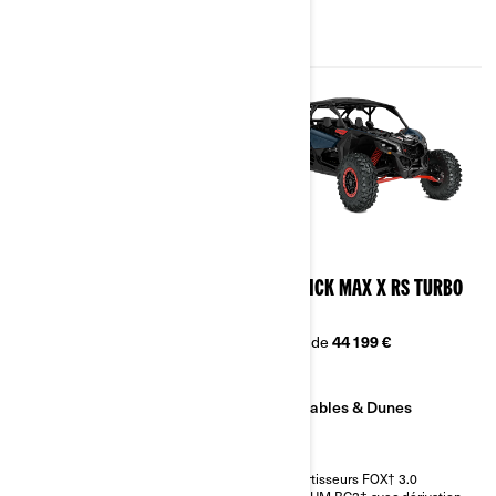
2026
2026
MAVERICK MAX X RS TURBO
MAVERICK MAX X RS TURBO
RR
RR
À partir de
44 199 €
À partir de
44 199 €
Sables & Dunes
Sables & Dunes
Amortisseurs FOX† 3.0
Amortisseurs FOX† 3.0
PODIUM RC2† avec dérivation
PODIUM RC2† avec dérivation