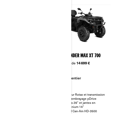
2026
2026
OUTLANDER MAX DPS
OUTLANDER MAX XT 700
500/700 T
À partir de
14 699 €
À partir de
11 999 €
Sentier
Sentier
Catégorie T homologuée CE
Moteur Rotax et transmission
avec embrayage pDrive
Pneus 26” et jantes en
Moteur Rotax et transmission
aluminium 14”
avec embrayage pDrive
Treuil Can-Am HD-3500