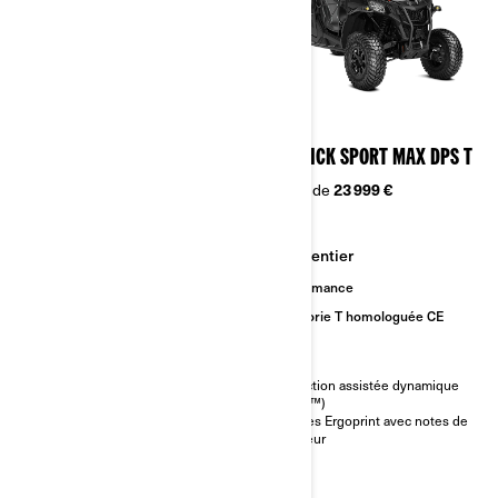
2026
2026
MAVERICK SPORT DPS T
MAVERICK SPORT MAX DPS T
À partir de
21 999 €
À partir de
23 999 €
Sentier
Sentier
Performance
Performance
Catégorie T homologuée CE
Catégorie T homologuée CE
Direction assistée dynamique
Direction assistée dynamique
(DPS™)
(DPS™)
Sièges Ergoprint avec notes de
Sièges Ergoprint avec notes de
couleur
couleur
95 cv, Rotax® 976 cm³
bicylindre en V, refroidissement
liquide