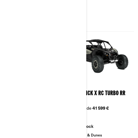
2026
2026
MAVERICK X RC TURBO RR
MAVERICK X RC TURBO RR
72
72
À partir de
41 599 €
À partir de
41 599 €
Rock
Rock
Sables & Dunes
Sables & Dunes