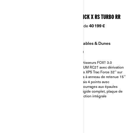
2026
2026
MAVERICK X RS TURBO RR
MAVERICK X RS TURBO RR
À partir de
40 199 €
À partir de
40 199 €
Sables & Dunes
Sables & Dunes
Amortisseurs FOX† 3.0
Amortisseurs FOX† 3.0
PODIUM RC2† avec dérivation
PODIUM RC2† avec dérivation
Pneus XPS Trac Force 32’’ sur
Pneus XPS Trac Force 32’’ sur
jantes à anneau de retenue 15’’
jantes à anneau de retenue 15’’
Harnais 4 points avec
Harnais 4 points avec
rembourrages aux épaules
rembourrages aux épaules
Toit rigide complet, plaque de
Toit rigide complet, plaque de
protection intégrale
protection intégrale