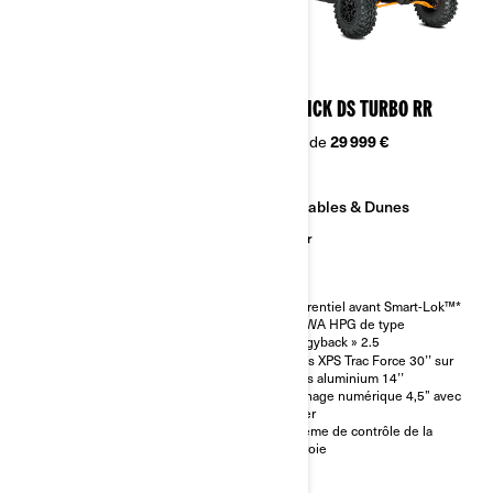
2026
2026
MAVERICK DS TURBO RR
MAVERICK DS TURBO RR
À partir de
29 999 €
À partir de
29 999 €
Sables & Dunes
Sables & Dunes
Sentier
Sentier
Différentiel avant Smart-Lok™*
Différentiel avant Smart-Lok™*
SHOWA HPG de type
SHOWA HPG de type
« piggyback » 2.5
« piggyback » 2.5
Pneus XPS Trac Force 30’’ sur
Pneus XPS Trac Force 30’’ sur
jantes aluminium 14’’
jantes aluminium 14’’
Affichage numérique 4,5” avec
Affichage numérique 4,5” avec
clavier
clavier
Système de contrôle de la
Système de contrôle de la
courroie
courroie