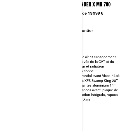
OUTLANDER DPS 500/700 T
OUTLANDER X MR 700
À partir de
10 999 €
À partir de
13 999 €
Sentier
Sentier
Catégorie T homologuée CE
Boue
Moteur Rotax et transmission
Prise d’air et échappement
avec embrayage pDrive
surélevés de la CVT et du
moteur et radiateur
Phares LED
repositionné
3 modes (Travail, Standard,
Différentiel avant Visco-4Lok
Sport)
Pneus XPS Swamp King 28’’
avec jantes aluminium 14’’
Pare-chocs avant, plaque de
protection intégrale, repose-
pieds X mr