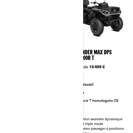
2026
2026
OUTLANDER X MR 1000R
OUTLANDER MAX DPS
850/1000R T
À partir de
20 799 €
À partir de
16 499 €
Boue
Travail
Performance
Sentier
Catégorie T homologuée CE
Moteur bicylindre en V Rotax
1000R 101 cv avec prise d’air et
échappement surélevés de la
Direction assistée dynamique
CVT
(DPS) triple mode
Rapport L extra bas
Poignées passager à positions
Différentiel avant Visco-4Lok†