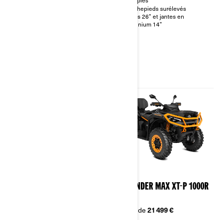
multiples
Treuil de 1 588 kg
Marchepieds surélevés
Pneus 26” et jantes en
aluminium 14”
2026
2026
OUTLANDER MAX XT 850 T
OUTLANDER MAX XT-P 1000R
T
À partir de
17 499 €
À partir de
21 499 €