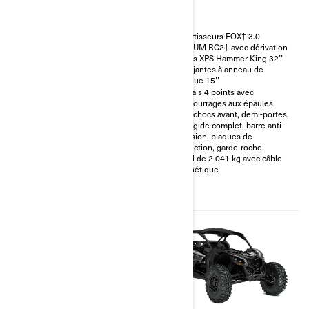
Amortisseurs FOX† 3.0
Amortisseurs FOX† 3.0
PODIUM RC2† avec dérivation
PODIUM RC2† avec dérivation
Pneus XPS Hammer King 32’’
Pneus XPS Hammer King 32’’
avec jantes à anneau de
avec jantes à anneau de
retenue 15’’
retenue 15’’
Harnais 4 points avec
Harnais 4 points avec
rembourrages aux épaules
rembourrages aux épaules
Pare-chocs avant, demi-portes,
Pare-chocs avant, demi-portes,
toit rigide complet, barre anti-
toit rigide complet, barre anti-
intrusion, plaques de
intrusion, plaques de
protection, garde-roche
protection, garde-roche
Treuil de 2 041 kg avec câble
Treuil de 2 041 kg avec câble
synthétique
synthétique