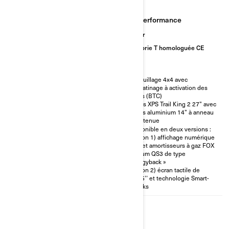
Performance
Performance
Sentier
Sentier
Catégorie T homologuée CE
Catégorie T homologuée CE
Pare-chocs avant et arrière
robustes
Verrouillage 4x4 avec
Déflecteurs d’air pour guidon
antipatinage à activation des
Treuil de 1 588 kg
freins (BTC)
Pneus XPS Trail King 2 26 x
Pneus XPS Trail King 2 27” avec
8/10 x 14’’ sur jantes aluminium
jantes aluminium 14” à anneau
14’’
de retenue
Disponible en deux versions :
(option 1) affichage numérique
7,6’’ et amortisseurs à gaz FOX
Podium QS3 de type
« piggyback »
(option 2) écran tactile de
10,25’’ et technologie Smart-
Shocks