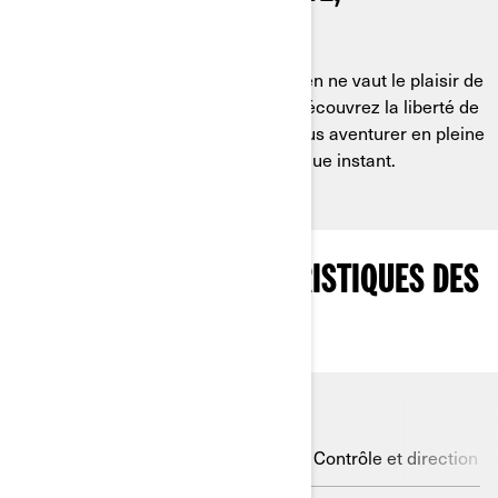
L’AVENTURE COMMENCE
Vivez pleinement chaque instant : Rien ne vaut le plaisir de
sortir pour rouler en pleine nature. Découvrez la liberté de
quitter les routes asphaltées pour vous aventurer en pleine
nature et profiter pleinement de chaque instant.
PRINCIPALES CARACTÉRISTIQUES DES
VÉHICULES TRAIL
Dominez les sentiers avec
puissance
Contrôle et direction p