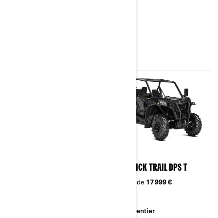
Pare-chocs acier avant intégré
Demi-portes haut de gamme
Plaque de protection intégrale
en plastique HMW robuste
Garde-boue
2026
2026
MAVERICK TRAIL T
MAVERICK TRAIL DPS T
À partir de
15 999 €
À partir de
17 999 €
Sentier
Sentier