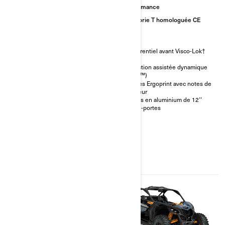
Catégorie T homologuée CE
Performance
Catégorie T homologuée CE
52 ch (38 kW)
Jusqu’à 26,7 cm de
Différentiel avant Visco-Lok†
débattement de la suspension
QE
Jantes en acier de 12 pouces
Direction assistée dynamique
(30,5 cm)
(DPS™)
Pare-chocs avant intégré en
Sièges Ergoprint avec notes de
acier
couleur
Plaque de protection complète
Jantes en aluminium de 12’’
Demi-portes