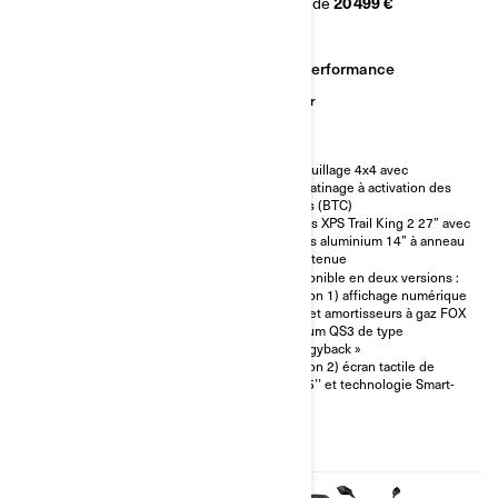
À partir de
16 699 €
À partir de
20 499 €
Sentier
Performance
Travail
Sentier
Catégorie T homologuée CE
Verrouillage 4x4 avec
antipatinage à activation des
Pare-chocs avant et arrière
freins (BTC)
robustes
Pneus XPS Trail King 2 27” avec
Déflecteurs d’air pour guidon
jantes aluminium 14” à anneau
Treuil de 1 588 kg monté sur le
de retenue
pare-chocs avec câble
Disponible en deux versions :
synthétique
(option 1) affichage numérique
Pneus XPS Trail King 2 26 x
7,6’’ et amortisseurs à gaz FOX
8/10 x 14’’ sur jantes aluminium
Podium QS3 de type
14’’
« piggyback »
(option 2) écran tactile de
10,25’’ et technologie Smart-
Shox