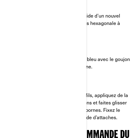
ÉTAPE 10 :
Fixez le solénoïde sur le support à l’aide d’un nouvel
écrou élastique à embase et d’une vis hexagonale à
embase.
ÉTAPE 11 :
Associez les fils et les goujons : le fil bleu avec le goujon
bleu et le fil jaune avec le goujon jaune.
ÉTAPE 12 :
Serrez les écrous de connexion des fils, appliquez de la
graisse diélectrique sur les connexions et faites glisser
les capuchons de protection sur les bornes. Fixez le
câble d’alimentation au châssis à l’aide d’attaches.
INSTALLATION DE LA COMMANDE DU