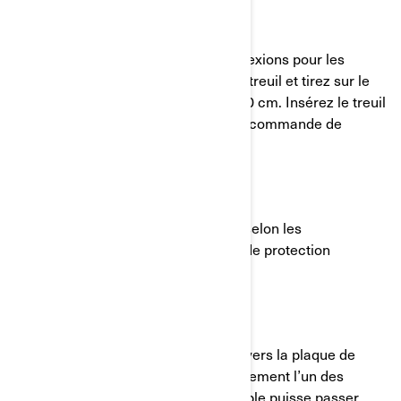
ÉTAPE 5 :
Appliquez de la graisse sur les connexions pour les
étanchéifier, libérez l’embrayage du treuil et tirez sur le
câble pour qu’il dépasse d’environ 30 cm. Insérez le treuil
du côté droit du véhicule, bouton de commande de
l’embrayage jaune en premier.
ÉTAPE 6 :
Fixez le treuil sur le châssis, serrez selon les
spécifications et installez la plaque de protection
précédemment retirée.
ÉTAPE 7 :
Faites passer le câble du treuil à travers la plaque de
protection avant et retirez temporairement l’un des
rouleaux horizontaux pour que le câble puisse passer.