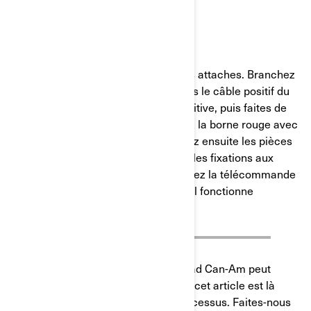
ÉTAPES FINALES
ÉTAPE 16 :
Fixez les câbles au châssis avec des attaches. Branchez
le câble de batterie positif par dessus le câble positif du
véhicule sur la borne de batterie positive, puis faites de
même pour le câble négatif. Couvrez la borne rouge avec
son capuchon de protection. Installez ensuite les pièces
déposées et assurez-vous de serrer les fixations aux
valeurs de couple appropriées. Utilisez la télécommande
manuelle pour confirmer que le treuil fonctionne
correctement.
L’installation d’un treuil sur votre quad Can-Am peut
comporter beaucoup d’étapes, mais cet article est là
pour vous guider tout au long du processus. Faites-nous