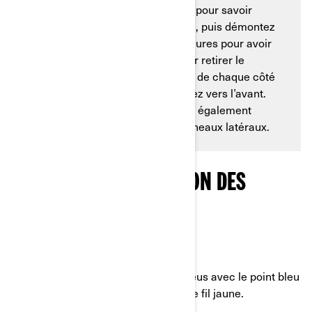
Consultez le
guide de l’opérateur
pour savoir
comment soulever votre véhicule, puis démontez
les roues avant et les ailes intérieures pour avoir
plus d’espace pour travailler. Pour retirer le
support des indicateurs, appuyez de chaque côté
du bord d’attaque, soulevez et tirez vers l’avant.
Gardez à l’esprit que vous devrez également
retirer la console et les deux panneaux latéraux.
DÉBUT DE L’INSTALLATION DES
PIÈCES
ÉTAPE 4 :
Connectez les câbles électriques bleus avec le point bleu
sur le treuil et faites de même pour le fil jaune.