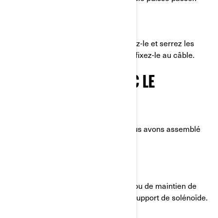
ÉTAPE 8 :
Installez le guide-câble du treuil, fixez-le et serrez les
écrous. Enfin, installez le crochet et fixez-le au câble.
FONCTIONNEMENT AVEC LE
SOLÉNOÏDE
Nous revenons au solénoïde que nous avons assemblé
plus tôt.
ÉTAPE 9 :
Commencez par retirer et jeter l’écrou de maintien de
l’amortisseur supérieur. Installez le support de solénoïde.