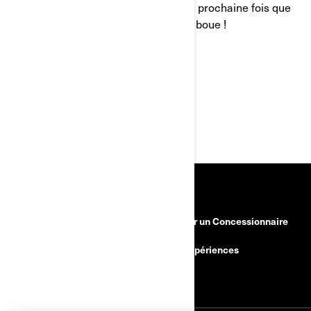
confiance, cela en vaudra la peine la prochaine fois que
vous ou un ami serez coincé dans la boue !
VOUS POURRIEZ AIMER
RESSOURCES
Besoin d'aide
Devenir un Concessionnaire
Rappels de sécurité
BRP Expériences
Carrières