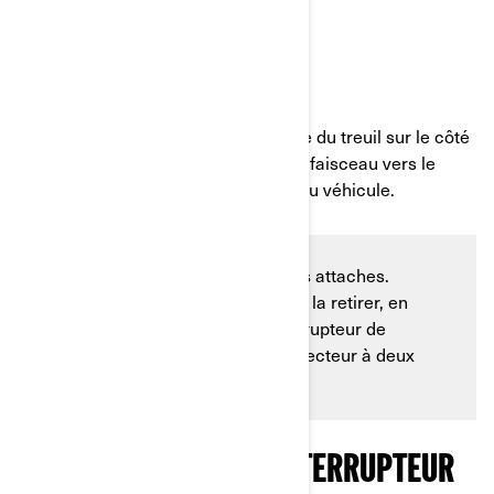
TREUIL
ÉTAPE 13 :
Installez l’interrupteur de commande du treuil sur le côté
gauche du guidon et faites passer le faisceau vers le
connecteur d’accessoires à l’avant du véhicule.
Assurez-vous de le fixer avec des attaches.
Déclipsez la boîte à fusibles pour la retirer, en
amenant le connecteur de l’interrupteur de
commande du treuil vers le connecteur à deux
broches.
BRANCHEMENT DE L’INTERRUPTEUR