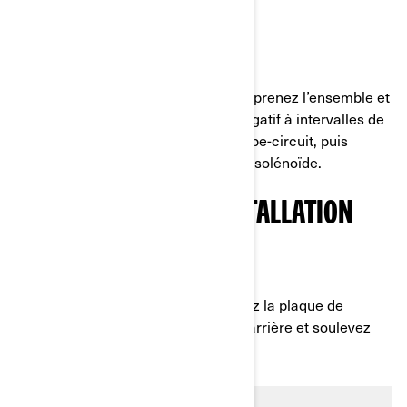
positifs et le coupe-circuit.
ÉTAPE 2 :
À l’aide de ruban adhésif électrique, prenez l’ensemble et
fixez-le avec un câble de batterie négatif à intervalles de
30 cm en commençant après le coupe-circuit, puis
ajoutez le support de solénoïde et le solénoïde.
PRÉPARATION DE L’INSTALLATION
ÉTAPE 3 :
Retirez le pare-chocs avant, abaissez la plaque de
protection avant, bloquez les roues arrière et soulevez
l’avant du véhicule.