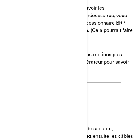
Si vous avez l’impression de ne pas avoir les
connaissances ou les compétences nécessaires, vous
pouvez toujours contacter votre concessionnaire BRP
agréé pour qu’il effectue l’installation. (Cela pourrait faire
l’objet d’une facturation.)
spécifique à votre modèle pour des instructions plus
détaillées. Consultez le guide de l’opérateur pour savoir
comment utiliser le treuil.
PREMIERS PAS
ÉTAPE 1 :
Avant toute chose, pour des raisons de sécurité,
débranchez la batterie. Pré-assemblez ensuite les câbles