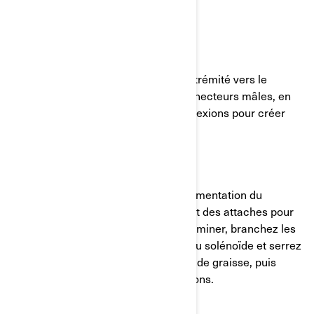
DE COMMANDE
ÉTAPE 14 :
Acheminez le fil femelle à double extrémité vers le
solénoïde et branchez-le sur les connecteurs mâles, en
appliquant de la graisse sur les connexions pour créer
une étanchéité appropriée.
ÉTAPE 15 :
Acheminez l’ensemble du câble d’alimentation du
solénoïde vers la batterie, en utilisant des attaches pour
fixer les fils le long du trajet. Pour terminer, branchez les
câbles de batterie positif et négatif au solénoïde et serrez
l’écrou. Appliquez à nouveau un peu de graisse, puis
couvrez les bornes avec les capuchons.