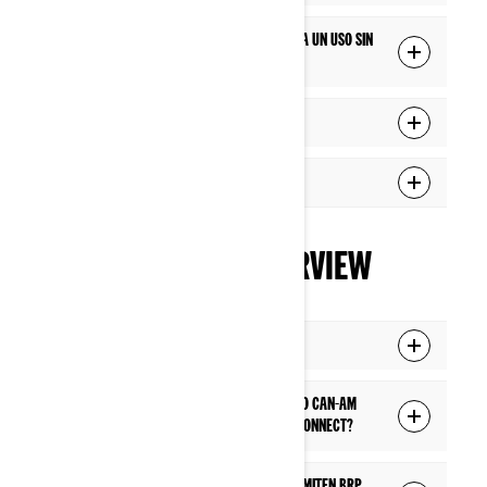
Cómo descargar un área en el mapa para un uso sin
conexión
Cómo eliminar un recorrido completado
Cómo repetir un recorrido completado
BRP CONNECT - OVERVIEW
¿Qué es BRP Connect?
¿Qué pantallas de vehículos todoterreno Can-Am
están equipadas con la tecnología BRP Connect?