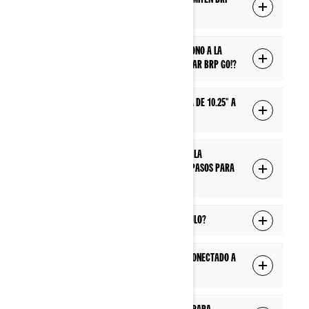
¿Qué modelos de todoterreno Can-Am admiten BRP
Connect con la pantalla de 10.25"?
¿Qué debo hacer para conectar mi teléfono a la
pantalla táctil de 10.25" del Can-Am y usar BRP GO!?
¿Cómo conecto mi teléfono a la pantalla de 10.25" a
través de Bluetooth?
No puedo lograr que BRP GO! funcione en la
pantalla de 10.25" a pesar de seguir los pasos para
la conexión. ¿Qué debo hacer?
¿Dónde conecto mi cable USB en el vehículo?
¿Puedo usar mi teléfono mientras está conectado a
la pantalla del vehículo?