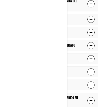
Cómo iniciar un recorrido desde la pantalla del
vehículo
Cómo completar un recorrido
Cómo pausar un recorrido
Cómo crear un punto de interés personalizado
Cómo agregar amigos
Cómo invitar amigos a mi recorrido
Cómo registrar un recorrido
Cómo registrar un recorrido en un recorrido en
grupo