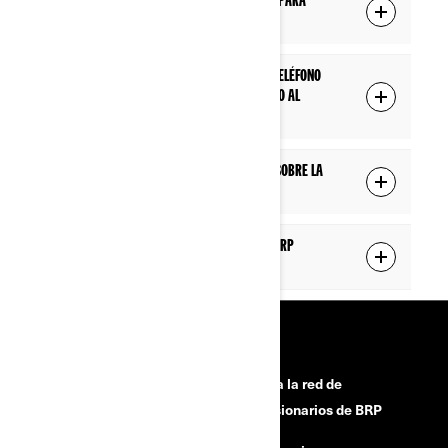
¿Tengo que usar un cable USB específico para
conectar mi teléfono al vehículo?
¿Debo abrir la aplicación BRP GO! en mi teléfono
cada vez que quiero conectar mi teléfono al
vehículo?
¿Dónde puedo obtener más información sobre la
pantalla táctil de 10.25"?
¿Qué aplicaciones son compatibles con BRP
Connect?
HERRAMIENTAS
¿Necesitas ayuda?
Únete a la red de
concesionarios de BRP
Campañas de seguridad