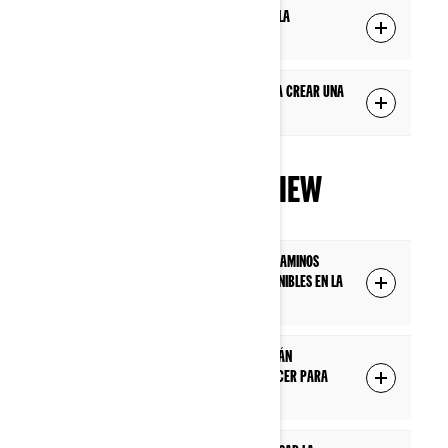
¿Tengo que crear una cuenta para usar la
aplicación BRP GO!?
No puedo abrir la página de ingreso para crear una
cuenta. ¿Cómo puedo abrirla?
NAVIGATION - OVERVIEW
¿Cuáles son las regiones en las que los caminos
para vehículos todoterreno están disponibles en la
aplicación?
¿Por qué los caminos de mi región no están
incluidos en la aplicación? ¿Qué debo hacer para
que se incluya mi región?