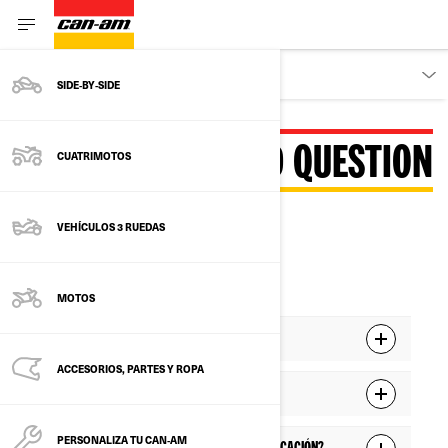
DESCUBRE
SIDE‑BY‑SIDE
FREQUENTLY ASKED QUESTION
CUATRIMOTOS
VEHÍCULOS 3 RUEDAS
BRP GO! OVERVIEW
MOTOS
¿Qué es la aplicación BRP GO!?
ACCESORIOS, PARTES Y ROPA
¿Qué dispositivos son compatibles?
PERSONALIZA TU CAN‑AM