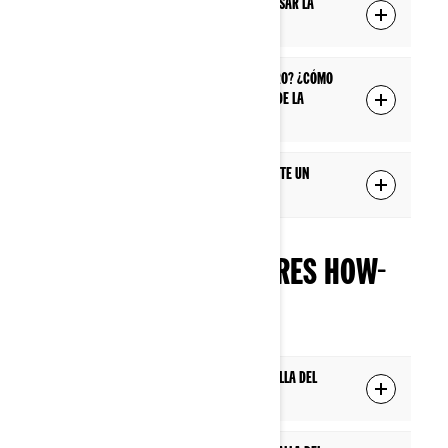
Mi región aún no está cubierta, ¿puedo usar la
aplicación de todas formas?
¿Es posible poner el mapa en modo oscuro? ¿Cómo
puedo cambiar el modo de visualización de la
aplicación?
¿Qué pasa si pierdo la red celular durante un
recorrido?
NAVIGATION - FEATURES HOW-
TO
Cómo crear un itinerario desde la pantalla del
vehículo