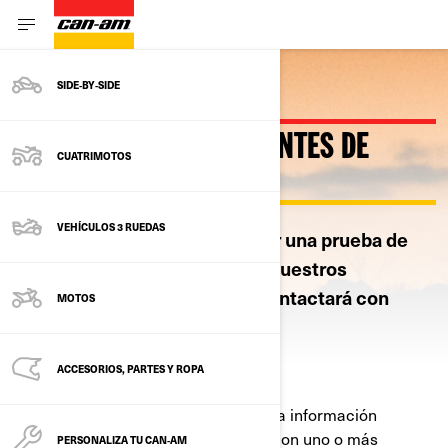
SIDE‑BY‑SIDE
¿QUIERE CONDUCIRLA ANTES DE
CUATRIMOTOS
REALIZAR LA COMPRA?
VEHÍCULOS 3 RUEDAS
Envíe su solicitud para obtener una prueba de
conducción gratuita y uno de nuestros
concesionarios autorizados contactará con
MOTOS
usted para planificarla.
ACCESORIOS, PARTES Y ROPA
Al enviar este formulario, la información
provista sera compartida con uno o más
PERSONALIZA TU CAN‑AM