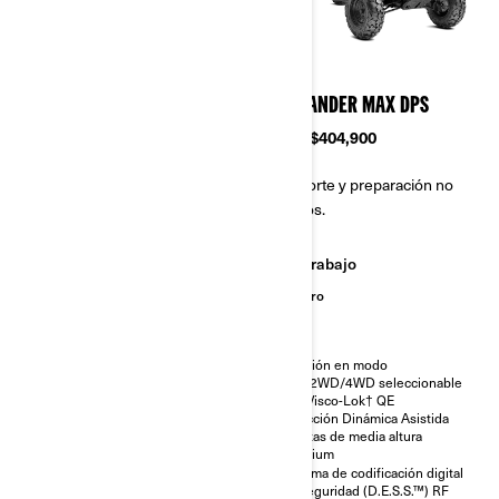
2024
2024
COMMANDER DPS
COMMANDER MAX DPS
Desde
$404,900
Desde
$404,900
Transporte y preparación no
Transporte y preparación no
incluidos.
incluidos.
Trabajo
Trabajo
Sendero
Sendero
Tracción en modo
Tracción en modo
Turf/2WD/4WD seleccionable
Turf/2WD/4WD seleccionable
con diferencial delantero de
con Visco-Lok† QE
bloqueo automático Visco-Lok†
Dirección Dinámica Asistida
QE
Puertas de media altura
Dirección Asistida Dinámica
premium
(DPS)
Sistema de codificación digital
Sistema de Seguridad con
de seguridad (D.E.S.S.™) RF