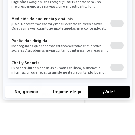
Desempeño
Sendero
Tecnología exclusiva Smart-Lok
con modos 4WD TRAIL ACTIV
FOX† 2.5 PODIUM con
depósito externo con ajuste de
compresión QS3†
Techo completo y retrovisor
panorámico
Rines de aluminio beadlock de
15 pulgadas con llantas de 30
pulgadas.
MX-ES