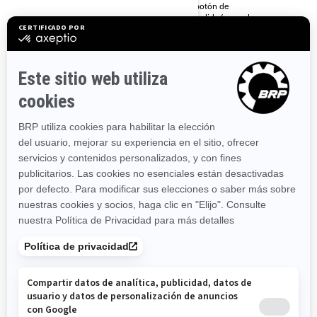
Codificación Digital (D.E.S.S.™)
con botón de
RF con botón de
encendido/apagado
encendido/apagado
Rines de aluminio de 14
Pantalla digital de 11.4 cm (4.5
pulgadas con llantas de 28
plg.) de ancho
pulgadas.
Puerta de media altura premium
y Guardabarros
2024
COMMANDER MAX XT-P
Desde
$614,900
Transporte y preparación no
incluidos.