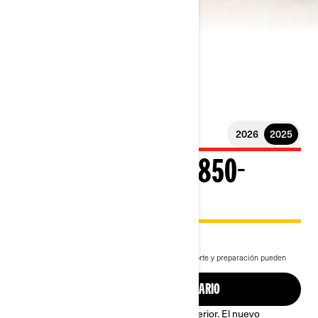
2026
2025
2025 OUTLANDER 850-
1000R
$306,900
Desde
i
Según el modelo seleccionado, los costos de transporte y preparación pueden
variar.
Se muestra el paquete Outlander X mr 1000R
BUSCA UN CONCESIONARIO
Todo lo que necesitas para dominar el exterior. El nuevo