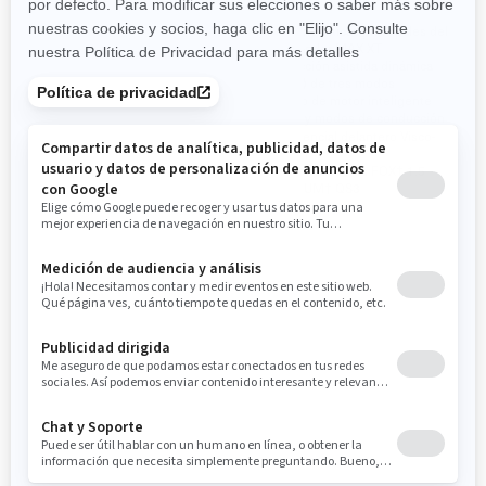
Dirección asistida dinámica
Características principales del
(DPS) de tres modos
Outlander MAX XT
Freno de motor inteligente
Dirección asistida dinámica
(iEB) y modos de conducción
(DPS) de tres modos
Neumáticos especializados
Freno de motor inteligente
para senderos XPS Trail King 2
(iEB) y modos de conducción
de 26 plg. con rines de aluminio
Diferencial delantero Visco-
de 14 plg.
4Lok†
Cabrestante de 1.588 kg
Amortiguadores FOX† 1.5
(3.500 lb)
PODIUM† QS3
Pantalla digital de 19.3 cm (7.6
plg.) de ancho
2025
OUTLANDER MAX LIMITED
1000R