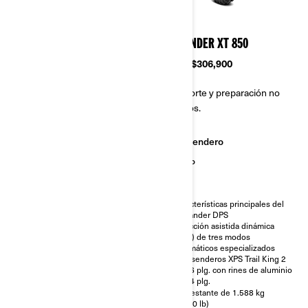
2025
2025
OUTLANDER X MR 1000R
OUTLANDER XT 850
Desde
$384,900
Desde
$306,900
Transporte y preparación no
Transporte y preparación no
incluidos.
incluidos.
Lodo
Sendero
Desempeño
Trabajo
Dirección asistida dinámica
Características principales del
(DPS) de tres modos
Outlander DPS
Freno de motor inteligente
Dirección asistida dinámica
(iEB) y modos de conducción
(DPS) de tres modos
Diferencial delantero Visco-
Neumáticos especializados
4Lok†
para senderos XPS Trail King 2
de 26 plg. con rines de aluminio
Amortiguadores de gas Showa
de 14 plg.
Neumáticos especializados
Cabrestante de 1.588 kg
para barro XPS Swamp King XL
(3.500 lb)
de 30 plg. con rines de aluminio