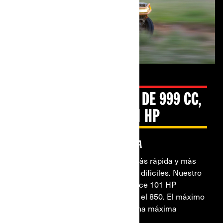
NUEVO MOTOR V-TWIN DE 999 CC,
EN EL PAQUETE DE 101 HP
Rendimiento líder en la industria
Poténciate con una aceleración más rápida y más
par de torsión para esos trayectos difíciles. Nuestro
nuevo motor V-twin de 999 cc ofrece 101 HP
completos en el 1000R, y 82 hp en el 850. El máximo
rendimiento a tus órdenes, para una máxima
conducción.