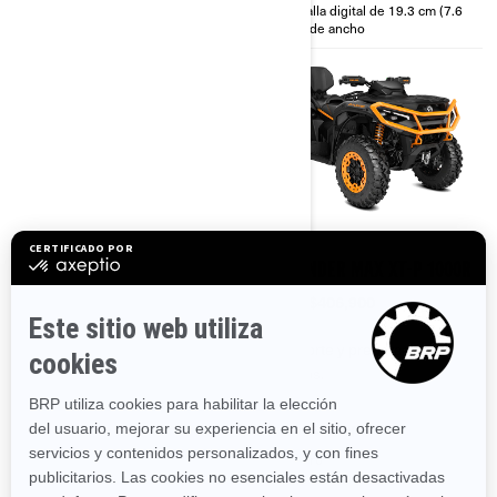
de 14 plg.
Pantalla digital de 19.3 cm (7.6
plg.) de ancho
2025
2025
OUTLANDER MAX XT 850
OUTLANDER MAX XT-P 1000R
Desde
$337,900
Desde
$406,900
Transporte y preparación no
Transporte y preparación no
incluidos.
incluidos.
Sendero
Desempeño
Trabajo
Sendero