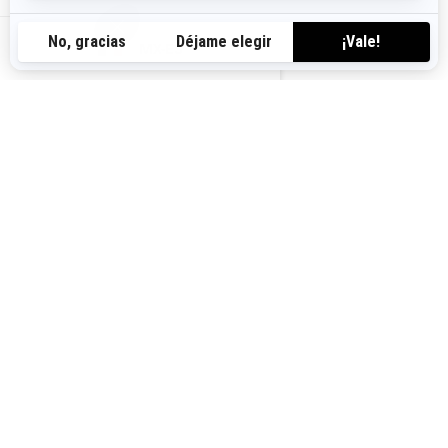
Desde
$426,900
MX-ES
Transporte y preparación no
incluidos.
Desempeño
Sendero
Características principales del
Outlander MAX XT
Dirección asistida dinámica
(DPS) de tres modos
Freno de motor inteligente
(iEB) y modos de conducción
Diferencial delantero Visco-
4Lok†
Amortiguadores FOX† 1.5
PODIUM† QS3