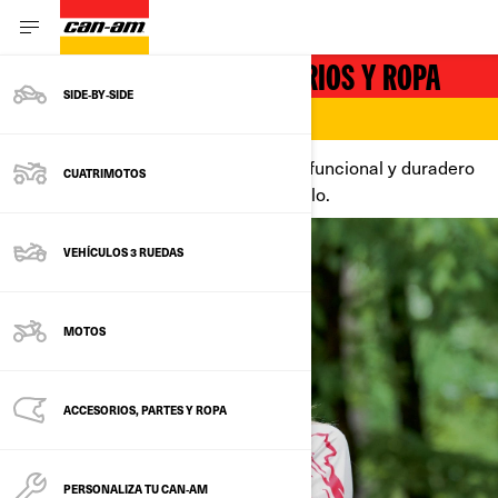
PIEZAS GENUINAS, ACCESORIOS Y ROPA
SIDE‑BY‑SIDE
Equipo todoterreno para protección, funcional y duradero
CUATRIMOTOS
impulsado por el desempeño y el estilo.
VEHÍCULOS 3 RUEDAS
MOTOS
ACCESORIOS, PARTES Y ROPA
PERSONALIZA TU CAN‑AM