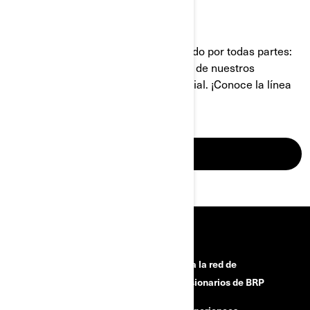
EXISTE UN CAN-AM PARA TI
Has visto un par de cosas y has viajado por todas partes:
ahora debes iniciar tu viaje al control de nuestros
vehículos todoterreno de clase mundial. ¡Conoce la línea
Can-Am!
VE LA LÍNEA
HERRAMIENTAS
¿Necesitas ayuda?
Únete a la red de
concesionarios de BRP
Campañas de seguridad