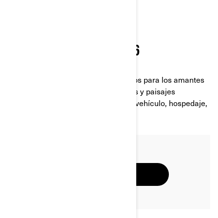
ROJAS.
DEL 1 AL 5 DE MAYO DE 2026
Vive uno de los destinos más famosos para los amantes
del off-road con caminos desafiantes y paisajes
impresionantes. Incluye la renta del vehículo, hospedaje,
alimentos y actividades adicionales.
¡RESERVA AQUÍ!