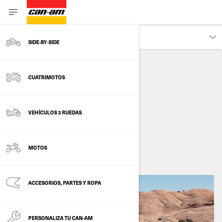
DESCUBRE
SIDE‑BY‑SIDE
CUATRIMOTOS
RUTA MOAB
UTAH, E.U.A
VEHÍCULOS 3 RUEDAS
mayo 2026
MOTOS
ACCESORIOS, PARTES Y ROPA
PERSONALIZA TU CAN‑AM