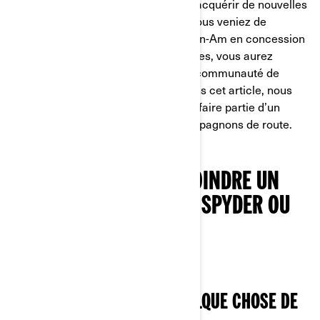
compétence ? Comment allez-vous acquérir de nouvelles
compétences et techniques ? Que vous veniez de
récupérer votre premier véhicule Can-Am en concession
ou que vous rouliez depuis des années, vous aurez
beaucoup à gagner à rejoindre une communauté de
passionnés de moto trois-roues. Dans cet article, nous
verrons les nombreux avantages de faire partie d’un
groupe et comment trouver vos compagnons de route.
TROIS RAISONS DE REJOINDRE UN
COMMUNAUTÉ CAN-AM SPYDER OU
RYKER
VOUS AUREZ TOUJOURS QUELQUE CHOSE DE