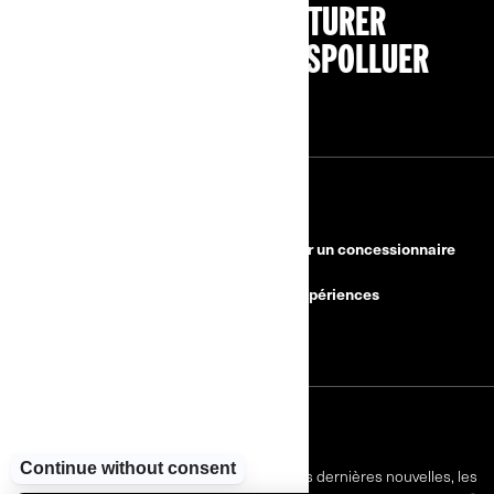
PENSEZ À COVOITURER
#SEDÉPLACERMOINSPOLLUER
RESSOURCES
Besoin d'aide?
Devenir un concessionnaire
Rappels de sécurité
BRP Expériences
Carrières
S'INSCRIRE
Inscrivez-vous à nos courriels.
Recevez les dernières nouvelles, les