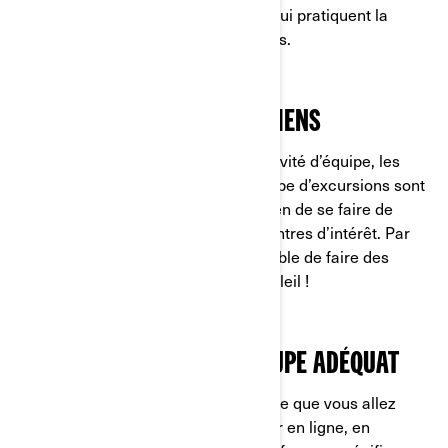
d’astuces et d’idées de passionnés qui pratiquent la
conduite sur route depuis des années.
ÉTABLISSEZ DE NOUVEAUX LIENS
Comme dans tout autre sport ou activité d’équipe, les
liens qui se tissent au sein d’un groupe d’excursions sont
formidables. C’est un excellent moyen de se faire de
nouveaux amis qui partagent vos centres d’intérêt. Par
ailleurs, chacun sait qu’il est préférable de faire des
rencontres au grand air et sous le soleil !
COMMENT TROUVER LE GROUPE ADÉQUAT
Comment faire pour trouver le groupe que vous allez
rejoindre ? Commencez par regarder en ligne, en