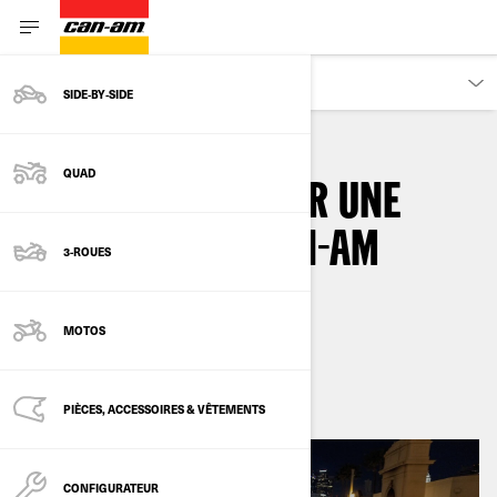
DÉCOUVRIR
SIDE‑BY‑SIDE
QUAD
COMMENT TROUVER UNE
COMMUNAUTÉ CAN-AM
3-ROUES
RYKER OU SPYDER
MOTOS
By
Can-Am On-Road
PIÈCES, ACCESSOIRES & VÊTEMENTS
CONFIGURATEUR