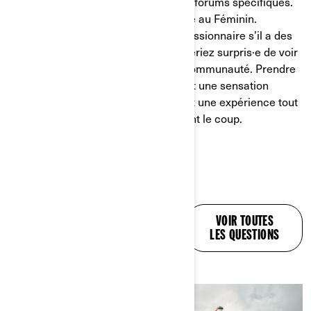
particulier sur Facebook ou d’autres forums spécifiques.
Can-Am a même un réseau La Route au Féminin.
Demandez également à votre concessionnaire s’il a des
pistes à vous communiquer ; vous seriez surpris·e de voir
à quel point il est impliqué dans la communauté. Prendre
la route en solo est bien évidemment une sensation
incroyable, mais partir en groupe est une expérience tout
à fait différente qui vaut certainement le coup.
DES RÉPONSES À
VOIR TOUTES
TOUTES VOS
LES QUESTIONS
QUESTIONS