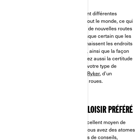
PRÉVU
Ces groupes organisent constamment différentes
excursions susceptibles de plaire à tout le monde, ce qui
est un excellent moyen de découvrir de nouvelles routes
et de nouveaux itinéraires. Il est presque certain que les
conducteurs plus expérimentés connaissent les endroits
les plus pittoresques de votre région, ainsi que la façon
d’y arriver en toute sécurité. Vous avez aussi la certitude
que ces excursions sont adaptées à votre type de
véhicule, qu’il s’agisse d’un Can-Am
Ryker
, d’un
Spyder
ou d’un autre véhicule à trois roues.
EN SAVOIR PLUS SUR VOTRE LOISIR PRÉFÉRÉ
Les
groupes d’excursions
sont un excellent moyen de
rencontrer des personnes avec qui vous avez des atomes
crochus. Vous bénéficierez de tonnes de conseils,