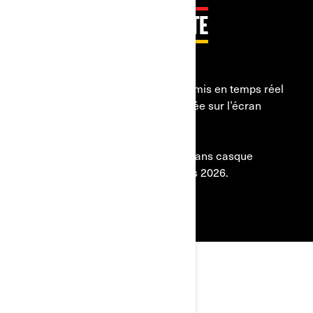
NAVIGATION SUR ROUTE
BIENTÔT SUR BRP GO!
Créez vos itinéraires, suivez vos amis en temps réel
et profitez d’une navigation avancée sur l’écran
tactile 10,25 pouces.
Compatible avec Android et iOS, sans casque
d’écoute. Lancement au printemps 2026.