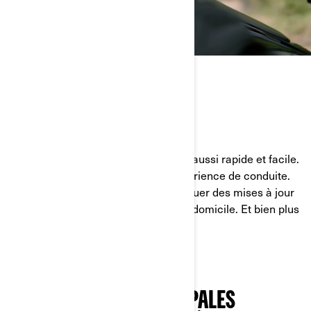
RESTEZ CONNECTÉ
RELEVEZ LA BARRE DE LA CONNECTIVITÉ
L’appairage Bluetooth n’a jamais été aussi rapide et facile.
Apple CarPlay transforme votre expérience de conduite.
La connectivité Wi-Fi permet d’effectuer des mises à jour
logicielles depuis le confort de votre domicile. Et bien plus
encore !
DÉCOUVREZ LES PRINCIPALES