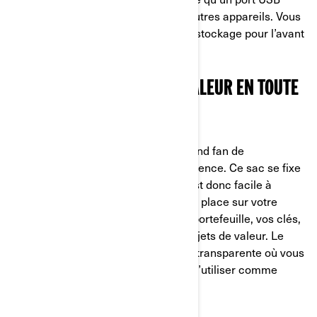
pour charger votre téléphone ou d’autres appareils. Vous
avez également d’autres options de stockage pour l’avant
de votre Can-Am.
PROTÉGEZ VOS OBJETS DE VALEUR EN TOUTE
SIMPLICITÉ SUR LA ROUTE
Notre spécialiste produits est un grand fan de
l’accessoire sac pour réservoir d’essence. Ce sac se fixe
sur le Ryker à l’aide d’un aimant, il est donc facile à
emporter avec vous et à remettre en place sur votre
Ryker. Il est idéal pour ranger votre portefeuille, vos clés,
votre téléphone ou d’autres petits objets de valeur. Le
dessus du sac comporte une poche transparente où vous
pouvez placer votre téléphone pour l’utiliser comme
navigateur par exemple.