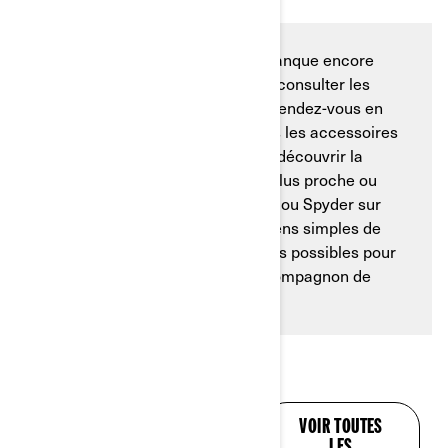
Si vous avez l’impression qu’il manque encore
quelque chose ou si vous voulez consulter les
options pour le Can-Am Spyder, rendez-vous en
ligne. Vous pouvez consulter tous les accessoires
disponibles dans nos
brochures
, découvrir la
sélection dans la
concession
la plus proche ou
personnaliser votre propre Ryker ou Spyder sur
notre
site Web
. Ce sont des moyens simples de
passer en revue toutes les options possibles pour
votre Can-Am afin d’en faire le compagnon de
route idéal.
DES RÉPONSES À
VOIR TOUTES
TOUTES VOS
LES