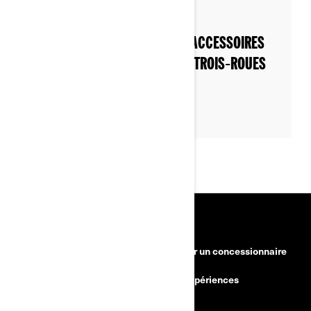
Par 3-wheel Khalil
NE PARTEZ JAMAIS SANS CES ACCESSOIRES
INDISPENSABLES POUR VOTRE TROIS‑ROUES
RESSOURCES
Besoin d'aide?
Devenir un concessionnaire
Rappels de sécurité
BRP Expériences
Carrières