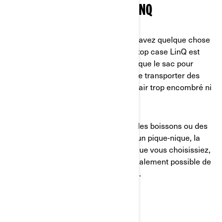
TOP CASE LINQ, GLACIÈRE LINQ
Si vous partez pour un long trajet ou avez quelque chose
de plus volumineux à transporter, le top case LinQ est
pratique. Il est beaucoup plus grand que le sac pour
réservoir d’essence, ce qui permet de transporter des
articles plus volumineux sans avoir l’air trop encombré ni
perdre son sang-froid.
En parlant de froid, si vous amenez des boissons ou des
victuailles pour des retrouvailles ou un pique-nique, la
glacière LinQ est un vrai plus. Quoi que vous choisissiez,
la permutation est simple, et il est également possible de
passer à un autre type d’accessoires.
VALISES SHAD