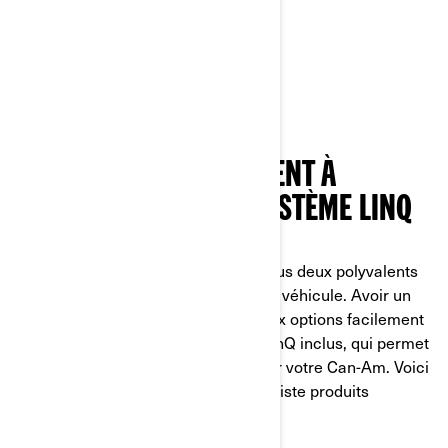
PASSAGER OU RANGEMENT À
L’ARRIÈRE GRÂCE AU SYSTÈME LINQ
Les Can-Am Ryker et Spyder sont tous deux polyvalents
lorsqu’il s’agit de la moitié arrière du véhicule. Avoir un
passager ou une cargaison sont deux options facilement
prises en charge avec le système LinQ inclus, qui permet
des configurations polyvalentes pour votre Can-Am. Voici
quelques solutions que notre spécialiste produits
apprécie particulièrement.