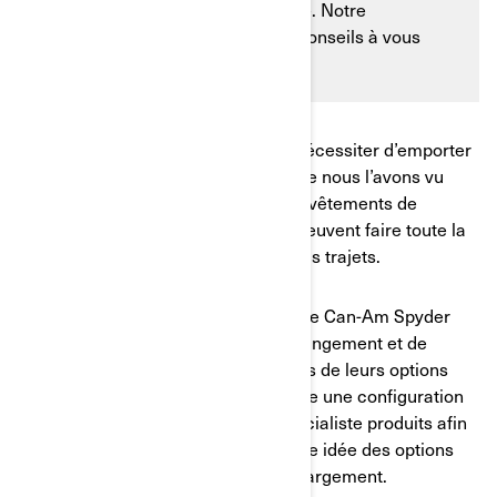
d’être plus chargé que d’habitude. Notre
spécialiste produits a quelques conseils à vous
donner.
Rouler seul ou en compagnie peut nécessiter d’emporter
des choses en plus. En outre, comme nous l’avons vu
dans un autre article de blog sur les vêtements de
conduite, les vêtements repliables peuvent faire toute la
différence, en particulier sur les longs trajets.
Heureusement, le Can-Am Ryker et le Can-Am Spyder
bénéficient tous deux d’options de rangement et de
chargement supplémentaires en plus de leurs options
standard. Nous avons passé en revue une configuration
idéale pour un Ryker avec notre spécialiste produits afin
que vous puissiez avoir une meilleure idée des options
dont vous disposez en termes de chargement.