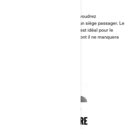
Si vous roulez souvent à deux, vous voudrez
certainement équiper votre Ryker d’un siège passager. Le
siège passager avec dossier pliable est idéal pour le
confort d’un éventuel passager, ce dont il ne manquera
pas de vous remercier tôt ou tard.
VOUS EN VOULEZ PLUS ?
PERSONNALISEZ LE VÔTRE