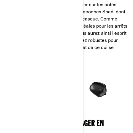
Vous pouvez aussi charger votre Ryker sur les côtés.
Notre spécialiste produits aime les sacoches Shad, dont
la taille est parfaite pour ranger son casque. Comme
elles sont verrouillables, elles sont idéales pour les arrêts
de ravitaillement par exemple, et vous aurez ainsi l’esprit
tranquille. Elles sont par ailleurs assez robustes pour
protéger leur contenu des éléments et de ce qui se
trouve sur la route.
SIÈGE PASSAGER POUR VOYAGER EN
COMPAGNIE