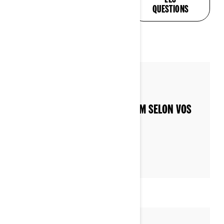
QUESTIONS
QUESTIONS
Par Can-Am On-Road
Publié le 4/12/2022
PERSONNALISEZ VOTRE CAN-AM SELON VOS
PRÉFÉRENCES