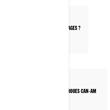
Par Can-Am On-Road
MOTOS À 3 ROUES : QUELS AVANTAGES ?
Par Can-Am On-Road
GUIDE D'ACHAT - QUELLE MOTO 3 ROUES CAN‑AM
CHOISIR ?