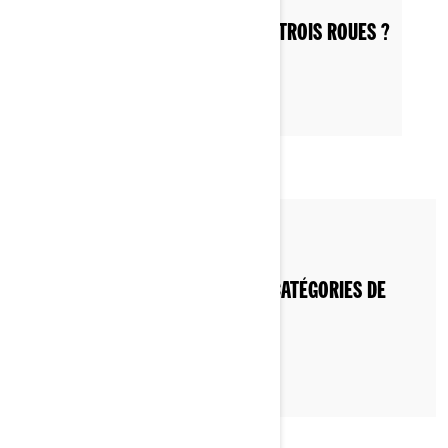
COMMENT APPELER UNE MOTO À TROIS ROUES ?
Par Can-Am On-Road
QUELLES SONT LES DIFFÉRENTES CATÉGORIES DE
MOTOS 3 ROUES ?