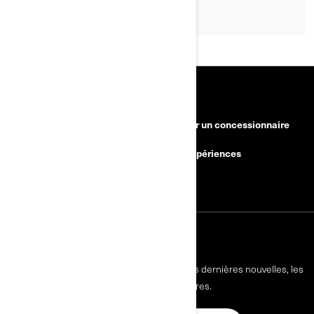
RESSOURCES
Besoin d'aide?
Devenir un concessionnaire
Rappels de sécurité
BRP Expériences
Carrières
S'INSCRIRE
Inscrivez-vous à nos courriels.
Recevez les dernières nouvelles, les
événements et les offres.