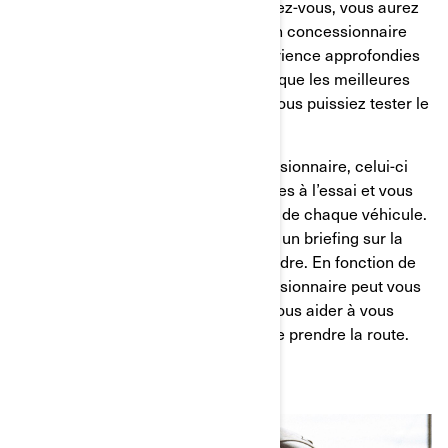
formulaire en ligne
. En prenant rendez-vous, vous aurez
l’occasion d’être accompagné par un concessionnaire
qui a une connaissance et une expérience approfondies
de tous nos modèles. Il veillera à ce que les meilleures
conditions soient réunies pour que vous puissiez tester le
véhicule en toute sécurité.
Lorsque vous arrivez chez le concessionnaire, celui-ci
vous présente les modèles disponibles à l’essai et vous
explique en détail le fonctionnement de chaque véhicule.
Il n’est pas rare non plus de recevoir un briefing sur la
sécurité, afin de savoir à quoi s’attendre. En fonction de
votre niveau d’expérience, le concessionnaire peut vous
proposer un cours d’initiation pour vous aider à vous
familiariser avec le véhicule avant de prendre la route.