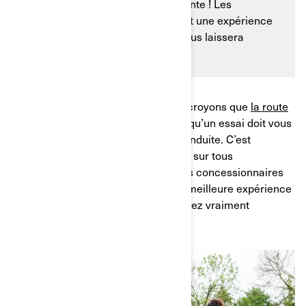
un concessionnaire ? N’ayez crainte ! Les
concessionnaires Can-Am offrent une expérience
d’essai unique et excitante qui vous laissera
confiant et satisfait.
Chez Can-Am, non seulement nous croyons que
la route
est à tous
, mais nous croyons aussi qu’un essai doit vous
apporter toutes les sensations de conduite. C’est
pourquoi nous proposons des essais sur tous
nos
véhicules à 3 roues
. De plus, nos concessionnaires
sont formés pour vous permettre la meilleure expérience
d’essai possible, afin que vous puissiez vraiment
ressentir ces sensations de liberté.