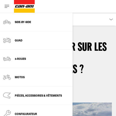
PROPRIÉTAIRES
SIDE‑BY‑SIDE
QUAD
QUE DOIS-JE SAVOIR SUR LES
ESSAIS CHEZ LES
3-ROUES
CONCESSIONNAIRES ?
MOTOS
Par
Can-Am On-Road
mai 2023
PIÈCES, ACCESSOIRES & VÊTEMENTS
CONFIGURATEUR