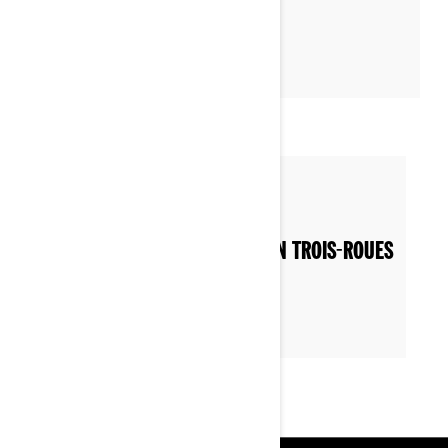
Par Can-Am On-Road
Publié le 28/11/2022
CHEVEUX LONGS ET SORTIES EN TROIS-ROUES