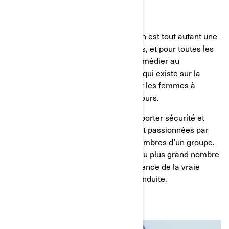
BOUT
La communauté La Route au Féminin est tout autant une
communauté qu’un moyen pour nous, et pour toutes les
personnes impliquées, de pouvoir remédier au
déséquilibre entre les sexes évident qui existe sur la
route. C’est une façon d’autonomiser les femmes à
n’importe quel moment de leur parcours.
La Route au Féminin a pour but d’apporter sécurité et
encouragement aux femmes qui sont passionnées par
les motos et qui veulent se sentir membres d’un groupe.
Nous espérons que cela permettra au plus grand nombre
de femmes possible de faire l’expérience de la vraie
liberté et de l’indépendance de la conduite.