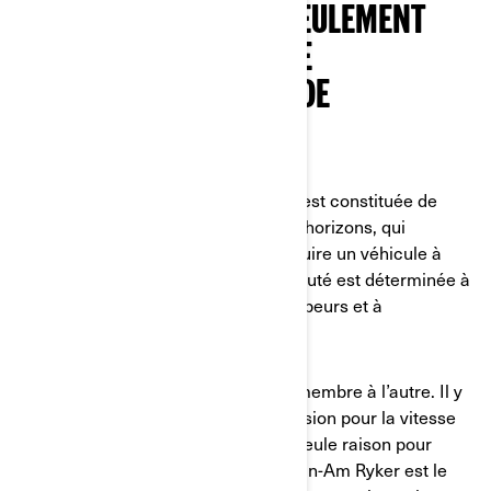
CONDUIRE N’EST PAS SEULEMENT
UNE PASSION - C’EST DE
L’AUTONOMISATION ET DE
L’INDÉPENDANCE
L’incroyable communauté On-Road est constituée de
personnes du monde entier, de tous horizons, qui
partagent une même passion : conduire un véhicule à
trois roues Can-Am. Cette communauté est déterminée à
amener quiconque à surmonter ses peurs et à
enfourcher un Can-Am.
Les styles de conduite varient d’un membre à l’autre. Il y
a chez certaines personnes une passion pour la vitesse
et la conduite. Mais ce n’est pas la seule raison pour
laquelle un Can-Am Spyder ou un Can-Am Ryker est le