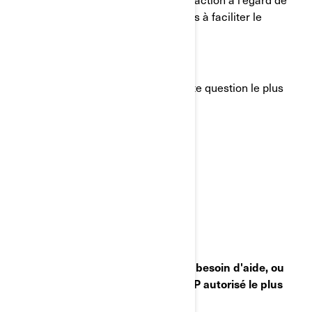
votre véhicule. Nous nous engageons à faciliter le
processus autant que possible.
Nous vous remercions de traiter cette question le plus
rapidement possible.
Avec nos meilleures salutations,
Service après-vente de BRP
Si vous avez des questions ou avez besoin d'aide, ou
pour trouver le concessionnaire BRP autorisé le plus
près :