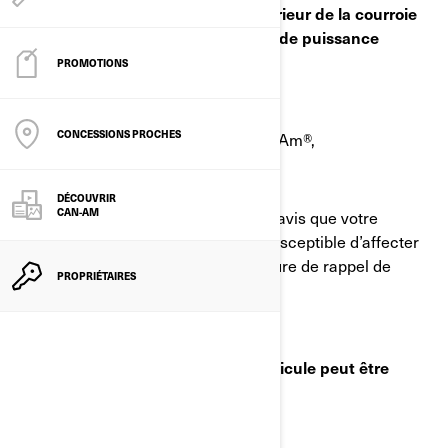
Rupture du support de pignon inférieur de la courroie
de transmission – Perte potentielle de puissance
d’entraînement
PROMOTIONS
CONCESSIONS PROCHES
Cher propriétaire d’un véhicule Can-Am®,
DÉCOUVRIR
CAN-AM
Nous vous informons par le présent avis que votre
véhicule peut présenter un défaut susceptible d’affecter
la sécurité. BRP a lancé une procédure de rappel de
PROPRIÉTAIRES
sécurité.
D’après nos informations, votre véhicule peut être
concerné.