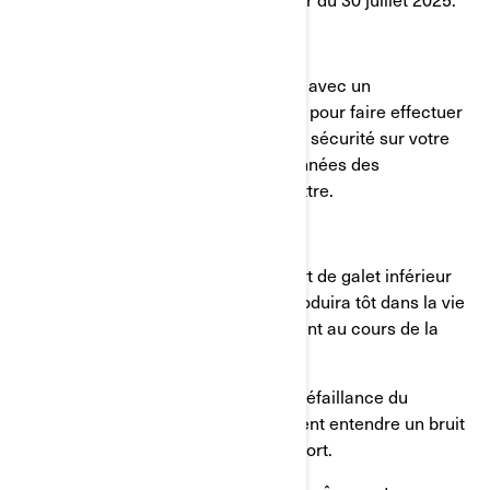
Que devez-vous faire?
Prenez immédiatement rendez-vous avec un
concessionnaire BRP Can-Am agréé pour faire effectuer
la réparation décrite par le rappel de sécurité sur votre
véhicule. Vous trouverez les coordonnées des
concessionnaires à la fin de cette lettre.
Si vous roulez avant la réparation :
● Notez que la défaillance du support de galet inférieur
de la courroie de transmission se produira tôt dans la vie
de votre véhicule et très probablement au cours de la
première saison d’utilisation.
● Vous ne serez pas averti avant la défaillance du
support. Certains conducteurs peuvent entendre un bruit
intermittent après la rupture du support.