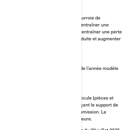
Quel est le problème potentiel?
Le support de galet inférieur de la courroie de
transmission est défectueux et peut entraîner une
défaillance de la courroie. Cela peut entraîner une perte
de puissance moteur pendant la conduite et augmenter
le risque d’accident.
Quels modèles sont visés?
Certains véhicules Can-Am Canyon de l’année modèle
2025.
Que fera BRP?
BRP réparera gratuitement votre véhicule (pièces et
main-d’œuvre comprises) en remplaçant le support de
galet inférieur de la courroie de transmission. La
procédure ne prend pas plus d’une heure.
Les pièces seront disponibles à partir du 30 juillet 2025.