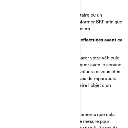
veuillez lui transmettre cette lettre.
S’il y a eu un changement de propriétaire ou un
changement d’adresse, veuillez en informer BRP afin que
nous puissions mettre à jour nos dossiers.
Que faire si des réparations ont été effectuées avant ce
rappel?
Si vous avez déjà payé pour faire réparer votre véhicule
pour ce problème, veuillez communiquer avec le service
à la clientèle de BRP. Notre équipe évaluera si vous êtes
admissible au remboursement des frais de réparation.
Votre véhicule devra tout de même faire l'objet d'un
rappel de sécurité.
Nous nous excusons pour les désagréments que cela
peut causer, mais nous prenons cette mesure pour
garantir votre sécurité et votre satisfaction à l’égard de