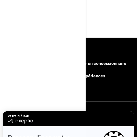
• Visitez le www.brp.com
• Ou composez le +32 9 218 26 00
RESSOURCES
Besoin d'aide?
Devenir un concessionnaire
Rappels de sécurité
BRP Expériences
Carrières
S'INSCRIRE
Inscrivez-vous à nos courriels.
Recevez les dernières nouvelles, les
événements et les offres.