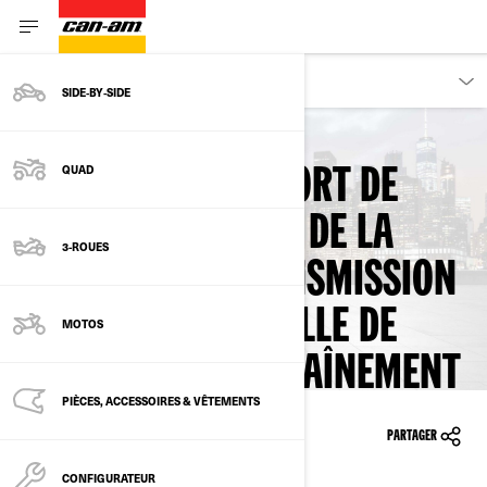
PROPRIÉTAIRES
SIDE‑BY‑SIDE
RETOUR AUX RAPPELS SÉCURITAIRES
QUAD
RUPTURE DU SUPPORT DE
PIGNON INFÉRIEUR DE LA
3-ROUES
COURROIE DE TRANSMISSION
– PERTE POTENTIELLE DE
MOTOS
PUISSANCE D’ENTRAÎNEMENT
PIÈCES, ACCESSOIRES & VÊTEMENTS
10/07/2025
PARTAGER
CONFIGURATEUR