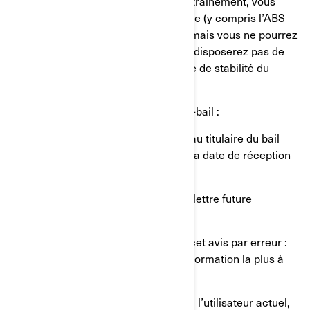
● En cas de perte de puissance d’entraînement, vous
conserverez la direction et le freinage (y compris l’ABS
[système de freinage antiblocage]), mais vous ne pourrez
pas maintenir votre vitesse. Vous ne disposerez pas de
toutes les fonctionnalités du système de stabilité du
véhicule (VSS).
Si vous utilisez un véhicule en crédit-bail :
● Envoyez une copie de cette lettre au titulaire du bail
dans les dix jours ouvrables suivant la date de réception
de cette lettre.
● Veuillez faire de même avec toute lettre future
concernant ce rappel de sécurité.
Que faire si vous pensez avoir reçu cet avis par erreur :
Cet avis vous a été envoyé selon l’information la plus à
jour dont nous disposons.
Si vous connaissez le propriétaire ou l’utilisateur actuel,