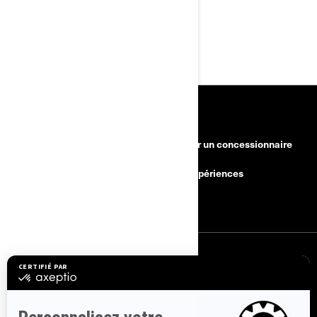
FAQ
RESSOURCES
Besoin d'aide?
Devenir un concessionnaire
Rappels de sécurité
BRP Expériences
Carrières
S'INSCRIRE
Inscrivez-vous à nos courriels.
Recevez les dernières nouvelles, les
événements et les offres.