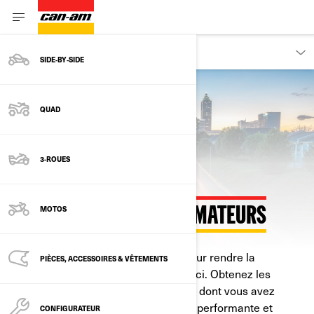
PROPRIÉTAIRES
SIDE‑BY‑SIDE
QUAD
3-ROUES
MOTOS
SERVICES AUX CONSOMMATEURS
Les services Can‑Am sont conçus pour rendre la
PIÈCES, ACCESSOIRES & VÊTEMENTS
possession simple, fiable et sans souci. Obtenez les
conseils, les outils et le soutien dédié dont vous avez
besoin pour que votre machine reste performante et
CONFIGURATEUR