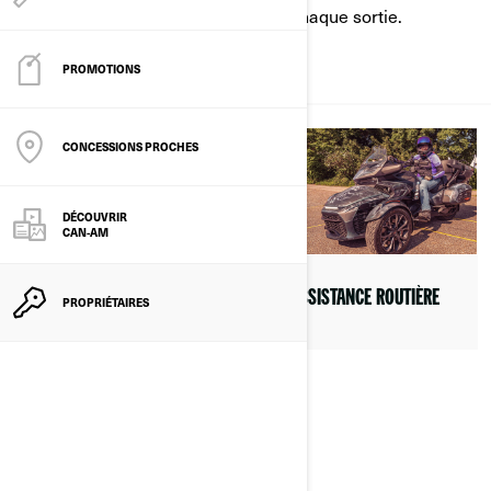
fonctionne à son meilleur niveau à chaque sortie.
PROMOTIONS
SERVICES
CONCESSIONS PROCHES
DÉCOUVRIR
CAN-AM
ASSISTANCE ROUTIÈRE
SERVICE CLIENT
PROPRIÉTAIRES