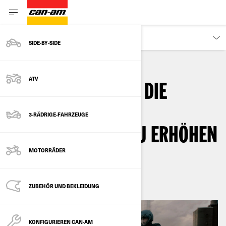
KUNDEN
SIDE‑BY‑SIDE
ATV
4 PROFI-TIPPS, UM DIE
REICHWEITE IHRER
3-RÄDRIGE-FAHRZEUGE
MOTORRADTOUR ZU ERHÖHEN
MOTORRÄDER
2
min lesezeit
August 2024
ZUBEHÖR UND BEKLEIDUNG
KONFIGURIEREN CAN-AM