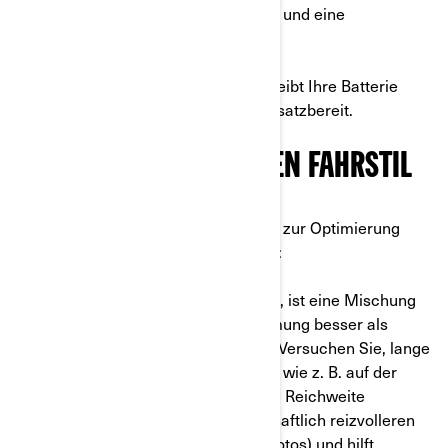
für BRP-Fahrzeuge entwickelt wurde und eine
Lebensdauer von 5 Jahren hat.
Wenn Sie diese Schritte befolgen, bleibt Ihre Batterie
geladen und Ihr Motorrad länger einsatzbereit.
2. OPTIMIEREN SIE IHREN FAHRSTIL
Hier sind einige bewährte Techniken zur Optimierung
Ihrer Fahrt mit dem Elektromotorrad:
a)
Um die Reichweite zu maximieren, ist eine Mischung
aus Beschleunigung und Verlangsamung besser als
anhaltend hohe Geschwindigkeiten. Versuchen Sie, lange
anhaltende hohe Geschwindigkeiten wie z. B. auf der
Autobahn zu vermeiden, da dies Ihre Reichweite
beeinträchtigt. Die Wahl von landschaftlich reizvolleren
Routen bietet tolle Erlebnisse (und Fotos) und hilft,