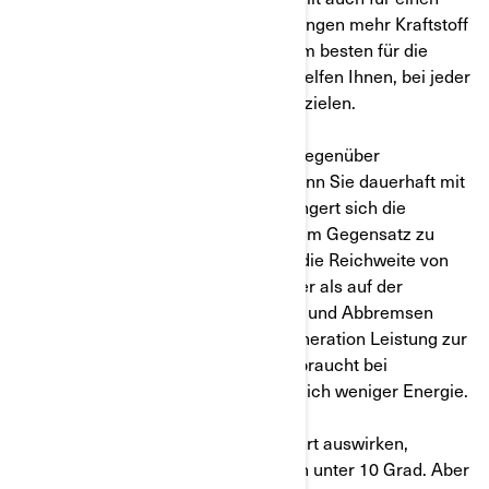
herkömmlichen Motor, der an Steigungen mehr Kraftstoff
verbraucht. Flachere Straßen sind am besten für die
Effizienz des Elektrofahrzeugs und helfen Ihnen, bei jeder
Fahrt die maximale Reichweite zu erzielen.
c)
Bevorzugung von Nebenstraßen gegenüber
Autobahnen und Schnellstraßen. Wenn Sie dauerhaft mit
hoher Geschwindigkeit fahren, verringert sich die
Reichweite Ihrer Batterie erheblich. Im Gegensatz zu
einem herkömmlichen Fahrzeug ist die Reichweite von
Elektrofahrzeugen in der Stadt besser als auf der
Autobahn, da wiederholtes Anhalten und Abbremsen
dank der passiven und aktiven Regeneration Leistung zur
Batterie zurückgibt. Die Batterie verbraucht bei
niedrigeren Geschwindigkeiten deutlich weniger Energie.
d)
Das Wetter kann sich auf Ihre Fahrt auswirken,
insbesondere niedrige Temperaturen unter 10 Grad. Aber