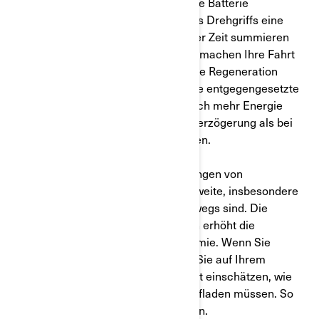
MAX, wobei MAX mehr Energie in die Batterie
zurückspeist und beim Loslassen des Drehgriffs eine
stärkere Verzögerung bewirkt. Mit der Zeit summieren
sich diese kleinen Energiestöße und machen Ihre Fahrt
effizienter. Sie können auch die aktive Regeneration
verwenden, indem Sie den Griff in die entgegengesetzte
Richtung drehen, um der Batterie noch mehr Energie
zuzuführen und eine noch größere Verzögerung als bei
der passiven Regeneration zu erzielen.
c)
Berücksichtigen Sie die Auswirkungen von
zusätzlichem Gewicht auf die Reichweite, insbesondere
wenn Sie mit einem Beifahrer unterwegs sind. Die
Mitnahme einer zusätzlichen Person erhöht die
Belastung und verringert die Autonomie. Wenn Sie
wissen, wie viel zusätzliche Ladung Sie auf Ihrem
Motorrad mitnehmen, können Sie gut einschätzen, wie
weit Sie fahren können, bevor Sie aufladen müssen. So
können Sie Ihre Reisen besser planen.