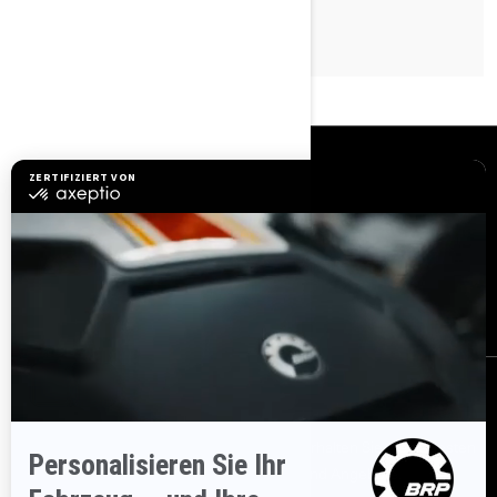
LESEN SIE DEN ARTIKEL
RESSOURCEN
Kundenservice
Händler werden
Sicherheitsrückrufe
BRP Experiences
Karriere
BESTELLEN
Melden Sie sich für unsere E-Mails an.
Erhalten Sie die neuesten
Nachrichten, Veranstaltungen und Angebote.