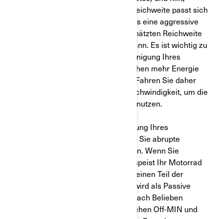
Energie zu sparen. Die geschätzte Reichweite passt sich
an Ihre aktuelle Fahrweise an, sodass eine aggressive
Fahrweise zu einer geringeren geschätzten Reichweite
bei nachfolgenden Fahrten führen kann. Es ist wichtig zu
wissen, dass eine schnelle Beschleunigung Ihres
Elektromotorrads nicht nur ein bisschen mehr Energie
verbraucht, sondern sehr viel mehr! Fahren Sie daher
gleichmäßig und mit konstanter Geschwindigkeit, um die
Reichweite Ihrer Batterie optimal zu nutzen.
b)
Um eine möglichst hohe Laufleistung Ihres
Elektromotorrads zu erzielen, sollten Sie abrupte
Beschleunigungsvorgänge vermeiden. Wenn Sie
während der Fahrt vom Gas gehen, speist Ihr Motorrad
durch die Bewegung des Motorrads einen Teil der
Energie in die Batterie zurück. Dies wird als Passive
Regeneration bezeichnet und kann nach Belieben
angepasst werden. Wählen Sie zwischen Off-MIN und