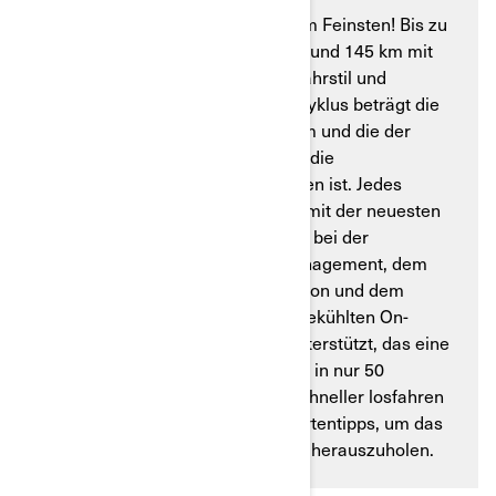
Das ist städtische Autonomie vom Feinsten! Bis zu
160 km Reichweite mit der Pulse und 145 km mit
der Origin in der Stadt, je nach Fahrstil und
Bedingungen. Mit dem WMTC*-Zyklus beträgt die
Reichweite der Pulse rund 130 km und die der
Origin 115 km, was vor allem auf die
Geländegängigkeit zurückzuführen ist. Jedes
Elektromotorrad von Can-Am ist mit der neuesten
Technologie ausgestattet, die Sie bei der
Routenplanung, dem Batteriemanagement, dem
Auffinden der nächsten Ladestation und dem
branchenführenden flüssigkeitsgekühlten On-
Board-Ladegerät von Can-Am unterstützt, das eine
Schnellladung von 20 % auf 80 % in nur 50
Minuten ermöglicht, damit Sie schneller losfahren
können. Befolgen Sie diese Expertentipps, um das
Beste aus Ihrem Elektrofahrzeug herauszuholen.