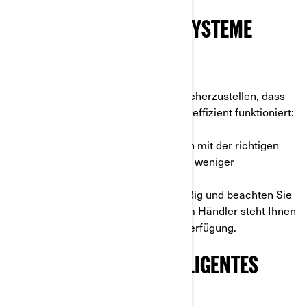
3. VERWALTEN SIE DIE SYSTEME
IHRES MOTORRADS
Hier sind zwei einfache Tipps, um sicherzustellen, dass
Ihr Elektromotorrad reibungslos und effizient funktioniert:
a
) Stellen Sie sicher, dass Ihre Reifen mit der richtigen
Luftmenge gefüllt sind, damit Sie mit weniger
Kraftaufwand sanfter fahren können.
b)
Warten Sie Ihr Motorrad regelmäßig und beachten Sie
die Bedienungsanleitung. Ihr Can-Am Händler steht Ihnen
jederzeit für Wartungsarbeiten zur Verfügung.
4. LEICHTES UND INTELLIGENTES
PACKEN