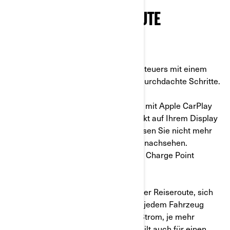
1. PLANEN SIE IHRE ROUTE
STRATEGISCH
Die strategische Planung Ihres Abenteuers mit einem
Elektromotorrad erfordert mehrere durchdachte Schritte.
a)
Beachten Sie, dass Sie unterwegs mit Apple CarPlay
die nächstgelegene Ladestation direkt auf Ihrem Display
finden können. Auf diese Weise müssen Sie nicht mehr
anhalten und auf Ihrem Smartphone nachsehen.
Verschiedene Apps wie Electrify und Charge Point
können in den USA dabei helfen.
b)
Versuchen Sie bei der Planung Ihrer Reiseroute, sich
an flache Straßen zu halten. Wie bei jedem Fahrzeug
verbraucht die Batterie umso mehr Strom, je mehr
Höhenmeter Sie zurücklegen. Dies gilt auch für einen