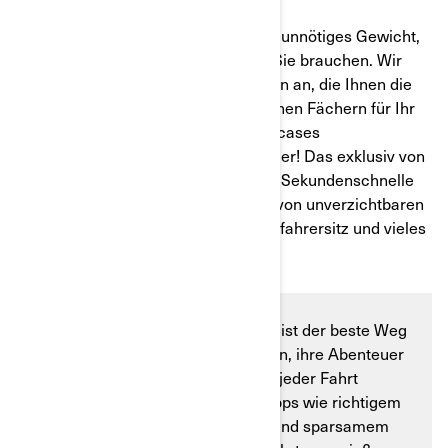
Vermeiden Sie bei der Reiseplanung unnötiges Gewicht,
indem Sie nur das mitnehmen, was Sie brauchen. Wir
bieten eine Reihe von Zubehörartikeln an, die Ihnen die
Aufbewahrung erleichtern – von kleinen Fächern für Ihr
Smartphone bis hin zu größeren Topcases
(Verdeckkästen) für längere Abenteuer! Das exklusiv von
BRP angebotene LinQ-Zubehör ist in Sekundenschnelle
installiert und umfasst eine Vielzahl von unverzichtbaren
Artikeln wie Satteltaschen, einen Beifahrersitz und vieles
mehr.
Die Maximierung der Reichweite ist der beste Weg
für Fahrer von Elektromotorrädern, ihre Abenteuer
zu verlängern und das Beste aus jeder Fahrt
herauszuholen. Mit einfachen Tipps wie richtigem
Reifendruck, geringem Gewicht und sparsamem