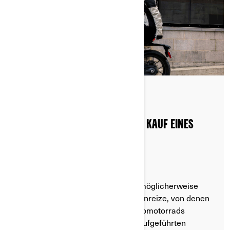
Gepostet am 20.08.2024
2 min lesezeit
STAATLICHE FÖRDERUNGEN BEIM KAUF EINES
ELEKTROMOTORRADS
Je nachdem, wo Sie leben, gibt es möglicherweise
staatliche oder andere finanzielle Anreize, von denen
Sie beim Kauf eines Can-Am Elektromotorrads
profitieren können. Auf den unten aufgeführten