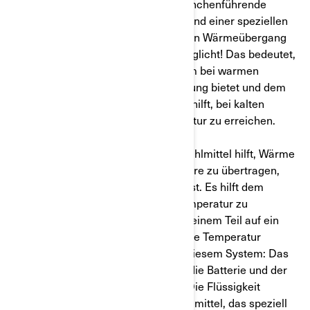
die gute Nachricht ist, dass BRP branchenführende
Technologie mit einem Kühlsystem und einer speziellen
Kühlmittelformel verwendet, die einen Wärmeübergang
bei kalten Außentemperaturen ermöglicht! Das bedeutet,
dass das flüssigkeitsgekühlte System bei warmen
Temperaturen eine effizientere Kühlung bietet und dem
elektrischen System des Motorrads hilft, bei kalten
Temperaturen die optimale Temperatur zu erreichen.
Wie funktioniert es? Das spezielle Kühlmittel hilft, Wärme
von einer Komponente auf eine andere zu übertragen,
wenn die Temperatur nicht optimal ist. Es hilft dem
kälteren Bauteil, eine effektivere Temperatur zu
erreichen, indem es die Wärme von einem Teil auf ein
anderes überträgt, bis es die optimale Temperatur
erreicht. Das ist das Großartige an diesem System: Das
Bordladegerät, der Wechselrichter, die Batterie und der
Motor sind alle flüssigkeitsgekühlt! Die Flüssigkeit
besteht aus einem Frostschutz-/Kühlmittel, das speziell