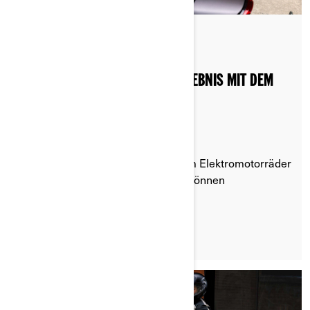
Gepostet am 20.08.2024
2 min lesezeit
SO OPTIMIEREN SIE IHR LADEERLEBNIS MIT DEM
CAN-AM ELEKTROMOTORRAD
Entdecken Sie, wie Sie Ihre Can-Am Elektromotorräder
Pulse und Origin optimal aufladen können
LESEN SIE DEN ARTIKEL