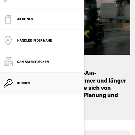
AKTIONEN
HÄNDLER IN DER NÄHE
CAN-AM ENTDECKEN
Erfahren Sie, wie Sie mit Can-Am-
Elektromotorrädern angenehmer und länger
KUNDEN
fahren können, und lassen Sie sich von
unseren Experten in Sachen Planung und
Lademanagement beraten.