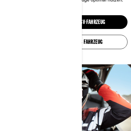
ICH BESITZE EIN ATV- ODER SSV-FAHRZEUG
ICH BESITZE EIN 3-RÄDRIGES FAHRZEUG