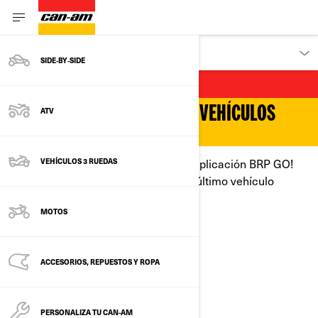
DESCUBRIR
SIDE‑BY‑SIDE
BRP GO! APP
APLICACIÓN BRP GO! PARA VEHÍCULOS
ATV
CAN-AM
Cuando se utiliza con la Can-Am, la aplicación BRP GO!
VEHÍCULOS 3 RUEDAS
proporciona valiosa información del último vehículo
conocido en tu teléfono.
MOTOS
ACCESORIOS, REPUESTOS Y ROPA
PERSONALIZA TU CAN-AM