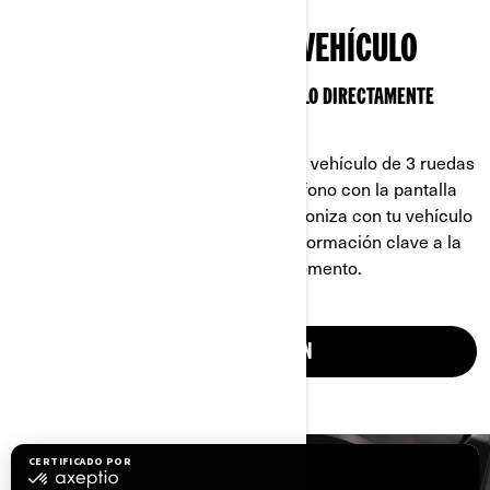
CONECTA BRP GO! A TU VEHÍCULO
CONSULTA LA INFORMACIÓN DEL VEHÍCULO DIRECTAMENTE
DESDE TU TELÉFONO.
Añade tu moto eléctrica Can-Am o tu vehículo de 3 ruedas
a tu cuenta BRP GO! y vincula tu teléfono con la pantalla
de tu vehículo. La aplicación se sincroniza con tu vehículo
mientras conduces, almacenando información clave a la
que puedes acceder en cualquier momento.
MÁS INFORMACIÓN