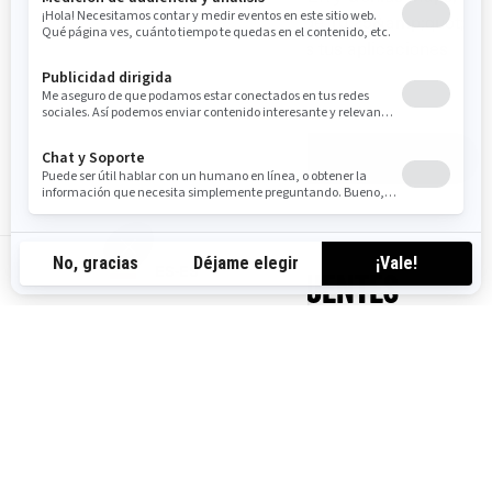
gracias a BRP GO! Utiliza la pantalla de 10,25&amp;quot;
(26 cm) con Apple CarPlay para todas tus aplicaciones
favoritas.
VER EL VÍDEO
ES-ES
PREGUNTAS FRECUENTES
¿En qué pantallas de vehículos se puede utilizar la aplicación
BRP GO!?
¿Cómo puedo conectar la aplicación BRP GO! a mi moto
eléctrica Can-Am?