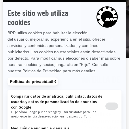
UTILIZA BRP GO! EN LA PANTALLA DE
7,8" (19,8 CM)
ACCEDE A TUS APLICACIONES
Empareja tu vehículo con BRP GO. En la pantalla de
7,8&amp;quot; (19,8 cm), puedes acceder a determinadas
aplicaciones compatibles, como REVER y Genius Maps,