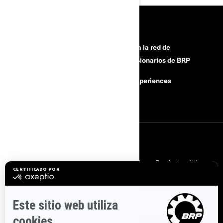
RECURSOS
¿Necesitas ayuda?
Únete a la red de
concesionarios de BRP
Retiradas por motivos de
seguridad
BRP Experiences
Carreras
INICIAR SESIÓN
Suscríbase a nuestros correos electrónicos.
Recibe las últimas
noticias, eventos y ofertas.
SUSCRÍBASE