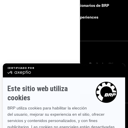
concesionarios de BRP
Retiradas por motivos de
seguridad
BRP Experiences
Carreras
INICIAR SESIÓN
Suscríbase a nuestros correos electrónicos.
Recibe las últimas
noticias, eventos y ofertas.
SUSCRÍBASE
SÍGANOS