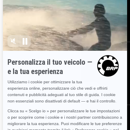
Serve assistenza
Diventa un concessionario
Sicurezza richiami
BRP Experiences
Opportunità di lavoro
ISCRIVITI
Partecipa alla Newsletter.
Sii il primo a ricevere informazioni su
eventi, novità e promozioni.
ISCRIVITI
SEGUICI