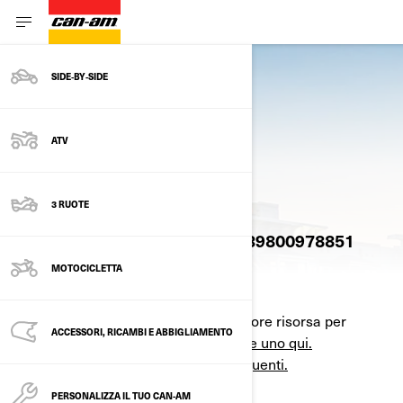
SIDE‑BY‑SIDE
ATV
CONTATTACI
3 RUOTE
Contattaci telefonicamente: +39800978851
MOTOCICLETTA
Il rivenditore BRP più vicino è la migliore risorsa per
ACCESSORI, RICAMBI E ABBIGLIAMENTO
rispondere alla tua domanda.
Trovane uno qui.
Ecco alcuni dei file
domande più frequenti.
PERSONALIZZA IL TUO CAN-AM