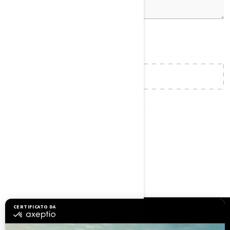
Allegato (opzionale)
AGGIUNGI FILE
Numero massimo di allegati consentiti: 2 file
Dimensione massima totale del file: 4.3 MB
INVIA
RISORSE