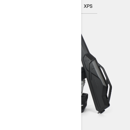
LinQ
Vibe
BRP GO! App
XPS