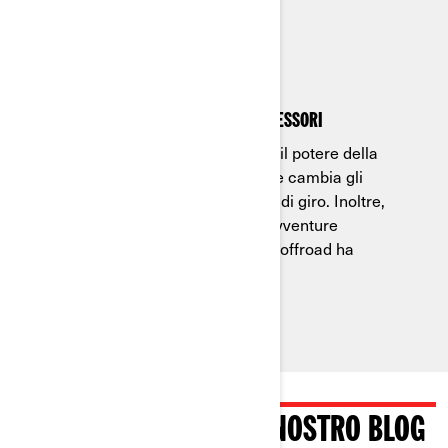
SISTEMA LINQ
Un unico sistema, moltissimi accessori
Can-Am restituisce ai motociclisti il potere della
personalizzazione. Fissa il carico e cambia gli
accessori con un semplice quarto di giro. Inoltre,
LinQ offre infinite possibilità per avventure
personalizzate, perché ogni pilota offroad ha
esigenze diverse.
VISITA LA SEZIONE DEL NOSTRO BLOG