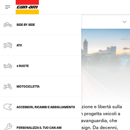
SCOPRIRE
SIDE‑BY‑SIDE
ATV
3 RUOTE
MOTOCICLETTA
CHI È CAN‑AM
Can‑Am rappresenta potenza, innovazione e libertà sulla
ACCESSORI, RICAMBI E ABBIGLIAMENTO
strada. Parte del gruppo BRP, Can‑Am progetta veicoli a
tre ruote e motociclette elettriche all’avanguardia, che
uniscono prestazioni, tecnologia e design. Da decenni,
PERSONALIZZA IL TUO CAN-AM