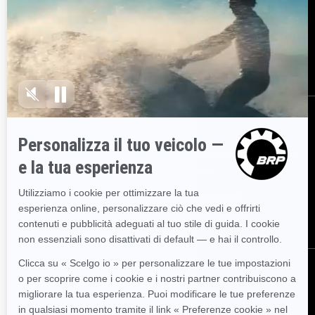
Serve assistenza
Diventa un concessionario
Sicurezza richiami
BRP Experiences
Opportunità di lavoro
ISCRIVITI
Partecipa alla Newsletter.
Sii il primo a ricevere informazioni su
eventi, novità e promozioni.
ISCRIVITI
SEGUICI