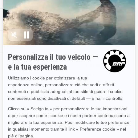
PROMOZIONI
CONCESIONARIO VICINO A ME
2026
2026
SCOPRIRE CAN-AM
SPYDER RT LIMITED
SPYDER RT SEA-TO-SKY
Da
35.099 €
Da
37.099 €
PROPIETARI
Il miglior veicolo Touring
Pacchetto esclusivo ed
biposto
elegante con colorazione
esclusiva, finiture moderne e
Sella e manopole riscaldate per
selle con cuciture e badge Sea-
pilota e passeggero
to-Sky
Bauletto superiore con capacità
Sella in schiuma adattiva con
di 22 L per una capacità di
ricamo Sea-to-Sky
carico totale di 177 L
Schienale regolabile per pilota
Sistema audio premium BRP