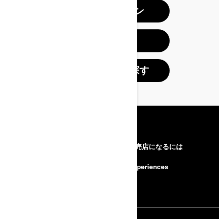
プロモーション
旧モデル
ディーラーを探す
リソース
Can-Amについて調べる
正規販売店になるには
お困りですか
BRP Experiences
採用情報