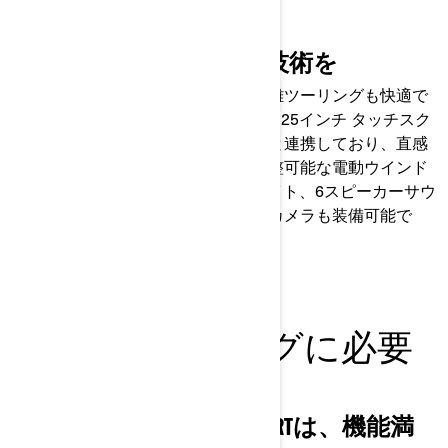
ティ！
SPYDER RTで指先から最新技術を
豊富なテクノロジーを搭載し、長距離ツーリングも快適で
スムーズに。Apple CarPlay対応の10.25インチ タッチスク
リーンディスプレイはハンドル操作と連携しており、直感
的な操作が実現します。さらに、調整可能な電動ウインド
シールド、プレミアムLEDヘッドライト、6スピーカーサウ
ンドシステム、オプションのバックカメラも装備可能で
す。
長距離ツーリングに必要
なすべて
ラグジュアリーなSPYDER RTは、機能満