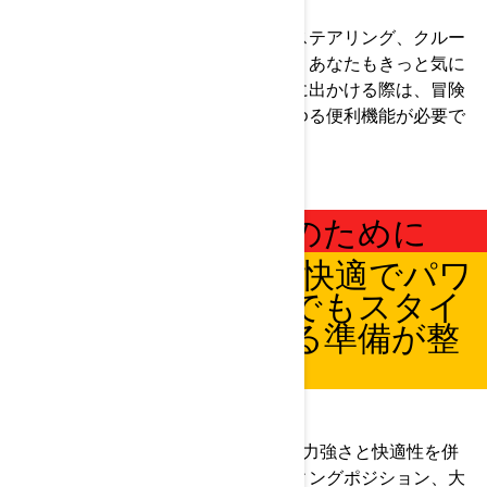
載
トラクションコントロール、パワーステアリング、クルー
ズコントロール、リバース機能など、あなたもきっと気に
入る機能が満載。長距離ツーリングに出かける際は、冒険
を刺激的で快適にするために、あらゆる便利機能が必要で
す。
極上のツーリングのために
SPYDER RTモデルは、快適でパワ
フル、どんな距離でもスタイ
リッシュに走行する準備が整
っています。
究極のツーリング
洗練されたデザインのSpyder RTは、力強さと快適性を併
せ持つ類稀な存在。直立したライディングポジション、大