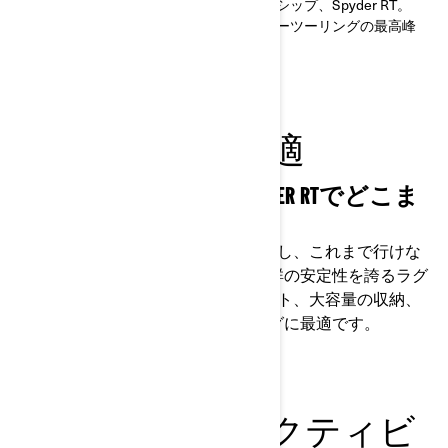
ス。それらすべてを兼ね備えたフラッグシップ、Spyder RT。
あらゆる道を満喫できる、ラグジュアリーツーリングの最高峰
モデルです。
ツーリングに最適
プレミアムモデルのSPYDER RTでどこま
でも
Can-Am Spyder RTは、快適性を追求し、これまで行けな
かった場所への旅を可能にする、抜群の安定性を誇るラグ
ジュアリーモデルです。2人乗りシート、大容量の収納、
豊富な機能を備え、長距離ツーリングに最適です。
常に快適なコネクティビ