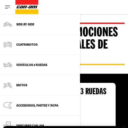
SIDE‑BY‑SIDE
EXPLORA LAS PROMOCIONES
Y OFERTAS ESPECIALES DE
CUATRIMOTOS
CAN-AM
VEHÍCULOS 3 RUEDAS
MOTOS
OFFERTAS VEHÍCULOS 3 RUEDAS
ACCESORIOS, PARTES Y ROPA
DESCUBRE CAN‑AM