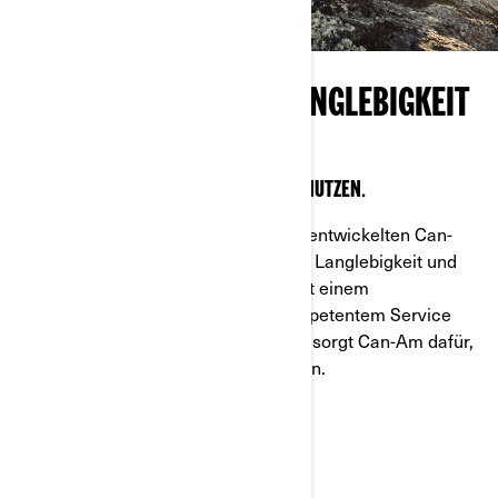
FÜHREND IN SACHEN LANGLEBIGKEIT
UND ZUVERLÄSSIGKEIT
EINE KLUGE INVESTITION MIT LANGZEITNUTZEN.
Die in Kanada für raue Bedingungen entwickelten Can-
Am Fahrzeuge bieten unübertroffene Langlebigkeit und
einen hohen Wiederverkaufswert. Mit einem
flächendeckenden Händlernetz, kompetentem Service
und schnell verfügbaren Ersatzteilen sorgt Can-Am dafür,
dass Sie nie im Stich gelassen werden.