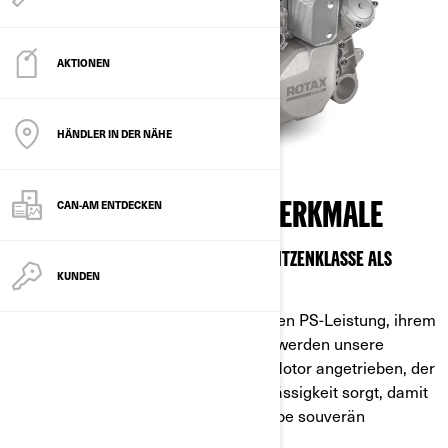
AKTIONEN
HÄNDLER IN DER NÄHE
CAN-AM ENTDECKEN
BRANCHENFÜHRENDE MERKMALE
ROTAX® MOTORENTECHNOLOGIE DER SPITZENKLASSE ALS
KUNDEN
HERZSTÜCK.
Mit ihrer in diesem Segment führenden PS-Leistung, ihrem
Drehmoment und ihrer Anhängelast werden unsere
Fahrzeuge vom legendären Rotax® Motor angetrieben, der
für unübertroffene Power und Zuverlässigkeit sorgt, damit
Sie jede Herausforderung und Aufgabe souverän
meistern.