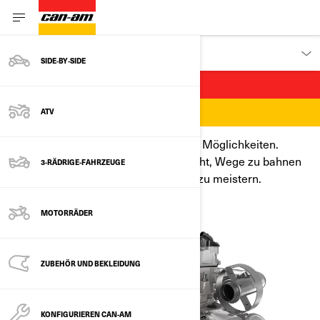
ENTDECKEN
SIDE‑BY‑SIDE
EINFACH UNAUFHALTSAM
FÜR ALLES BEREIT
ATV
Wo die Straße endet, beginnen echte Möglichkeiten.
Unsere Maschinen sind dafür gemacht, Wege zu bahnen
3-RÄDRIGE-FAHRZEUGE
und jede Herausforderung souverän zu meistern.
MOTORRÄDER
ZUBEHÖR UND BEKLEIDUNG
KONFIGURIEREN CAN-AM