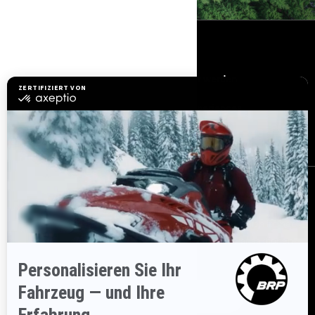
RESSOURCEN
Brauchen Sie Hilfe
Händler werden
Sicherheitsrückrufe
BRP Experiences
Karriere
BESTELLEN
Melden Sie sich für unsere E-Mails an.
Lassen Sie sich immer
sofort über aktuelle Ereignisse, Neuigkeiten und Transaktionen
informieren.
ABONNIEREN