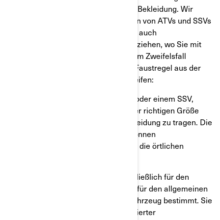
erforderliche Schutzausrüstung und Bekleidung. Wir
empfehlen nach wie vor, beim Fahren von ATVs und SSVs
immer einen Helm zu tragen. Es gibt auch
Einschränkungen, die sich darauf beziehen, wo Sie mit
Ihrem ATV und SSV fahren können. Im Zweifelsfall
können Sie jedoch immer auf diese Faustregel aus der
Can-Am Betriebsanleitung zurückgreifen:
„Fahren Sie niemals mit einem ATV oder einem SSV,
ohne einen zugelassenen Helm in der richtigen Größe
und andere erforderliche Fahrerbekleidung zu tragen. Die
Anforderungen an die Ausrüstung können
unterschiedlich sein, bitte prüfen Sie die örtlichen
Vorschriften.
Can-Am ATVs und SSVs sind ausschließlich für den
Einsatz im Gelände gebaut. Sie sind für den allgemeinen
Einsatz als Freizeit- und/oder Nutzfahrzeug bestimmt. Sie
können für kurze Strecken mit reduzierter