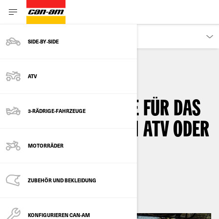
KUNDEN
SIDE‑BY‑SIDE
ATV
FAHRZEUGE
LICENSING
DAS BRAUCHEN SIE FÜR DAS
3-RÄDRIGE-FAHRZEUGE
FAHREN MIT EINEM ATV ODER
SSV
MOTORRÄDER
By
Can-Am Off-Road
ZUBEHÖR UND BEKLEIDUNG
KONFIGURIEREN CAN-AM