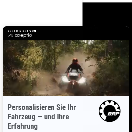
RESSOURCEN
Brauchen Sie Hilfe
Händler werden
Sicherheitsrückrufe
BRP Experiences
Karriere
BESTELLEN
Melden Sie sich für unsere E-Mails an.
Lassen Sie sich immer
sofort über aktuelle Ereignisse, Neuigkeiten und Transaktionen
informieren.
ABONNIEREN