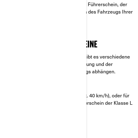
benötigen Sie einen entsprechenden Führerschein, der
sich nach den technischen Aspekten des Fahrzeugs Ihrer
Wahl richtet.
ATV- UND SSV-FÜHRERSCHEINE
Für das Fahren von ATVs und SSVs gibt es verschiedene
Anforderungen, die von der Verwendung und der
Höchstgeschwindigkeit des Fahrzeugs abhängen.
Führerschein der Klasse B
Nur für Fahrzeuge der Klasse T (max. 40 km/h), oder für
die professionelle Nutzung nur Führerschein der Klasse L
oder T.
Führerschein der Klasse L