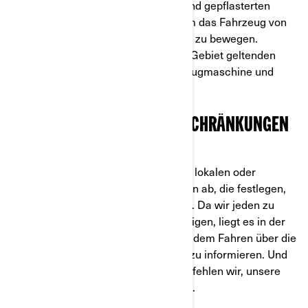
Geschwindigkeit auf asphaltierten und gepflasterten
Untergründen verwendet werden, um das Fahrzeug von
einem Geländeort zu einem anderen zu bewegen.
Informieren Sie sich über die für Ihr Gebiet geltenden
Vorschriften für die Benutzung von Zugmaschine und
Anhänger im Straßenverkehr.“
ANFORDERUNGEN UND BESCHRÄNKUNGEN
FÜR ATVS UND SSVS
Wo Sie fahren dürfen, hängt von den lokalen oder
regionalen Gesetzen und Vorschriften ab, die festlegen,
wo Sie ATVs und SSVs fahren dürfen. Da wir jeden zu
verantwortungsvollem Fahren ermutigen, liegt es in der
Verantwortung des Fahrers, sich vor dem Fahren über die
lokalen und regionalen Vorschriften zu informieren. Und
da wir eine Offroad-Marke sind, empfehlen wir, unsere
Fahrzeuge nur im Gelände zu fahren.