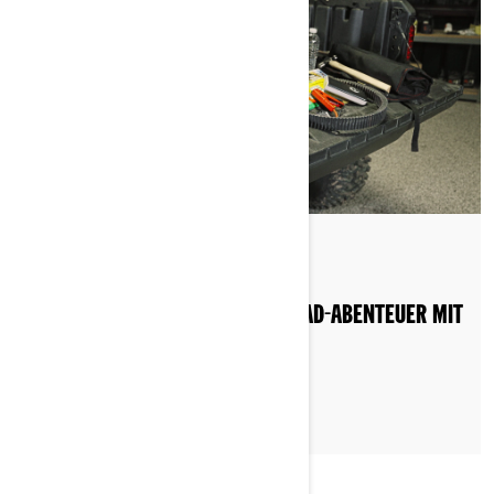
By Can-Am Off-Road
DAS WICHTIGSTE FÜR IHRE OFFROAD-ABENTEUER MIT
EINEM ATV ODER SSV