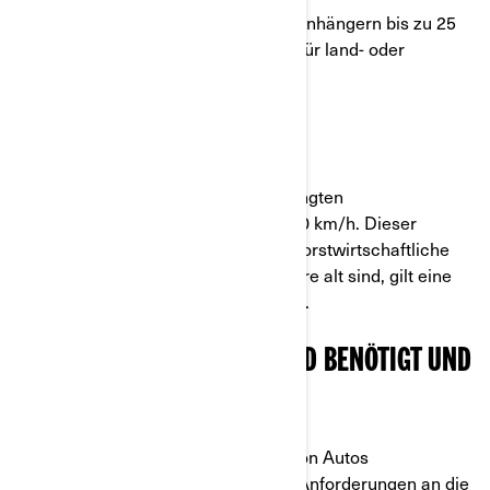
Zugmaschinen bis zu 40 km/h (mit Anhängern bis zu 25
km/h). Dieser Führerschein gilt nur für land- oder
forstwirtschaftliche Zwecke.
Führerschein der Klasse T
Zugmaschinen mit einer bauartbedingten
Höchstgeschwindigkeit von bis zu 60 km/h. Dieser
Führerschein gilt nur für land- oder forstwirtschaftliche
Zwecke. Für Fahrer, die unter 18 Jahre alt sind, gilt eine
Höchstgeschwindigkeit von 40 km/h.
WELCHE AUSRÜSTUNG WIRD BENÖTIGT UND
WO KANN ICH FAHREN?
Da sich ATVs und SSVs strukturell von Autos
unterscheiden, gelten auch andere Anforderungen an die