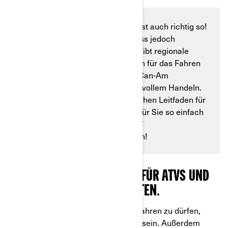
Jeder will Spaß haben – und das ist auch richtig so!
Der Spaß mit ATVs und SSVs muss jedoch
verantwortungsvoll erfolgen. Es gibt regionale
Vorschriften und Beschränkungen für das Fahren
mit diesen Fahrzeugen. Wir von Can-Am
ermutigen Sie zu verantwortungsvollem Handeln.
Deshalb haben wir einen praktischen Leitfaden für
Sie zusammengestellt, damit es für Sie so einfach
wie möglich ist, Ihr SSV oder ATV
verantwortungsbewusst zu fahren!
JA, DIESEN BRAUCHEN SIE FÜR ATVS UND
SSVS. HIER SIND ALLE FAKTEN.
Um in Deutschland SSVs und ATVs fahren zu dürfen,
müssen Sie mindestens 16 Jahre alt sein. Außerdem