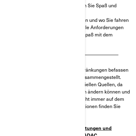
Machen Sie sich auf den Weg, haben Sie Spaß und
fahren Sie verantwortungsbewusst!
Nun, da Sie wissen, was Sie brauchen und wo Sie fahren
können, sorgen Sie dafür, dass Sie alle Anforderungen
erfüllen. So haben Sie den meisten Spaß mit dem
Fahrzeug Ihrer Wahl!
Wenn Sie sich näher mit den Einschränkungen befassen
möchten, haben wir einige für Sie zusammengestellt.
Bitte prüfen Sie auch immer die offiziellen Quellen, da
sich die Vorschriften und Regelungen ändern können und
Ihr Führerschein möglicherweise nicht immer auf dem
neuesten Stand ist. Weitere Informationen finden Sie
unter den folgenden Links:
ADAC, Fahrerlaubnisklassen, Befristungen und
Umtausch: der EU-Führerschein
/
ADAC,