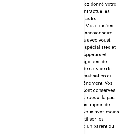
protection des données, vous avez donné votre
consentement, des garanties contractuelles
appropriées sont en place ou un autre
mécanisme juridique s'applique. Vos données
seront partagées avec votre concessionnaire
BRP autorisé (qui communiquera avec vous),
plateformes de médias sociaux, spécialistes et
consultants en marketing, développeurs et
fournisseurs de services infonuagiques, de
plateforme de données clients, de service de
marketing cross-canal et d'automatisation du
marketing et d'analyses web/événement. Vos
renseignements personnels ne sont conservés
que le temps nécessaire. BRP ne recueille pas
intentionnellement d'informations auprès de
mineurs de moins de 16 ans. Si vous avez moins
de 16 ans, vous ne pouvez pas utiliser les
services sans le consentement d'un parent ou
d'un tuteur légal.