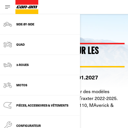
SIDE‑BY‑SIDE
Retour
QUAD
2 ANS DE GARANTIE POUR LES
PROFESSIONNELS
3-ROUES
L'offre est valable jusqu'au 31.01.2027
MOTOS
Offre valable jusqu'au 31/01/2027 sur des modèles
selectionnés Outlander, Renegade &Traxter 2022-2025.
Excluant les modèles DS, Renegade 110, MAverick &
PIÈCES, ACCESSOIRES & VÊTEMENTS
Maverick R.
CONFIGURATEUR