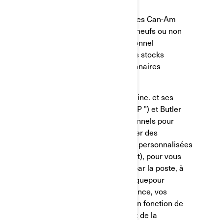
Offre valable sur tous les modèles Can-Am
Outlander, Renegade & Traxter neufs ou non
utilisés, pour un usage professionnel
uniquement et dans la limite des stocks
disponibles chez les concessionnaires
participants.
Bombardier Produits Récréatifs inc. et ses
sociétés affiliées et filiales (" BRP ") et Butler
gère ces renseignements personnels pour
rendre les services, vous envoyer des
communications commerciales personnalisées
par courriel (avec consentement), pour vous
envoyer du courrier marketing par la poste, à
des fins de marketing téléphoniquepour
adapter/améliorer votre expérience, vos
fonctionnalités et vos produits en fonction de
votre profil de consommateur et de la