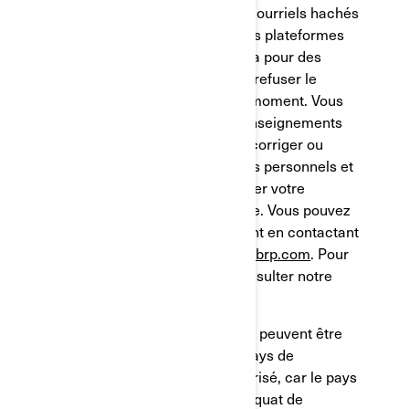
performance d’analytique. Les courriels hachés
peuvent être partagées avec des plateformes
de médias sociaux comme Meta pour des
publicités ciblées. Vous pouvez refuser le
reciblage ou le profilage à tout moment. Vous
avez des droits relatifs à vos renseignements
personnels, tels que le droit de corriger ou
d'accéder à vos renseignements personnels et
de refuser de donner ou de retirer votre
consentement, lorsqu'applicable. Vous pouvez
exercer ces droits à tout moment en contactant
BRP à l'adresse
privacyofficer@brp.com
. Pour
plus d'informations, veuillez consulter notre
politique de confidentialité
.
Vos renseignements personnels peuvent être
transférés en dehors de votre pays de
résidence. Ce transfert est autorisé, car le pays
destinataire offre un niveau adéquat de