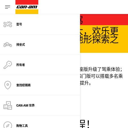
挑选您的全地形座驾
型号
动力更强，空间更大，欢乐更
多。今年，您的全地形探索之
排坐式
路将充满激情！
正确打开探索模式
所有者
全新开拓者动力更强；开拓者 PRO 两座版升级了驾乘体验；
守卫者增加了新功能；配备独行侠 R 四门版可以搭载多名乘
客；独行侠 X3 的舒适性和性能均得到提升。
查找经销商
查看 2025 型号
CAN-AM 世界
成就辉煌的新旅程！
购物工具