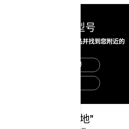
查看所有型号
欢迎品鉴我们的 2025 全系产品并找到您附近的
经销商！
浏览先前型号
查找经销商
发现新的“游乐之地”