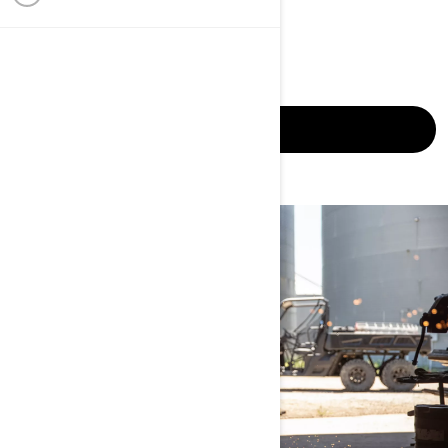
CANADA
UNITED STATES
现在申请