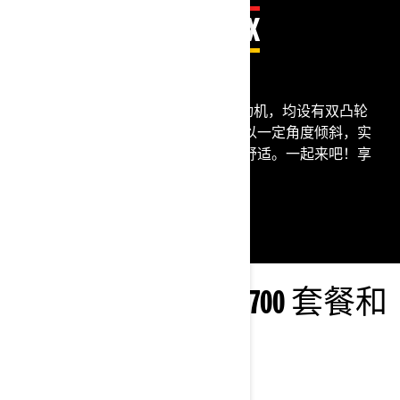
一切都交给 ROTAX
没有跨越不了的地形
Outlander 500 搭载不同 Rotax 发动机，均设有双凸轮
轴和平衡轴。并且，发动机朝车尾以一定角度倾斜，实
现更好的通风散热，驾驶过程更加舒适。一起来吧！享
受欢乐的泥浴。
了解 OUTLANDER 500-700 套餐和
规格