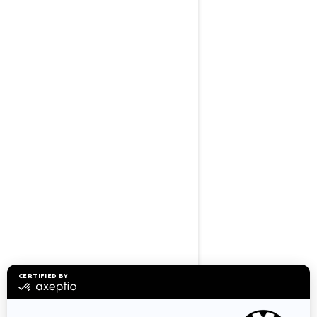
2024
OUTLANDER 500/700
林道骑行
Rotax® ACE（高燃烧效率）发动
机，单缸，液冷
25 英寸轮胎搭配 12 英寸钢制轮
毂
LED 前大灯
中央底盘防护板