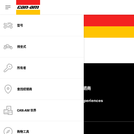
您已成功提交请求
型号
排坐式
返回首页
所有者
资源
联系我们 联系我们。通过以下方
查找经销商
查找经销商
式联系我们。
BRP Experiences
安全召回
CAN-AM 世界
购物工具
联系我们