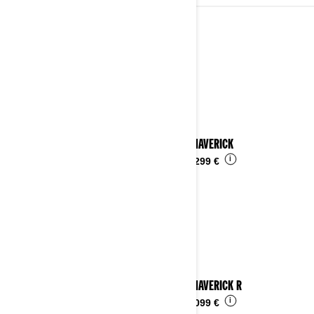
2024
Details ansehen
2024 MAVERICK
i
Ab
29.299 €
2024 MAVERICK R
i
Ab
51.099 €