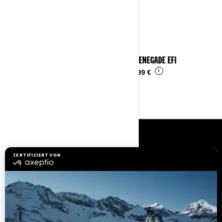
2023 RENEGADE EFI
i
Ab
4.799 €
RESSOURCEN
Brauchen Sie Hilfe
Sicherheitsrückrufe
Karriere
BRP Experiences
Händler werden