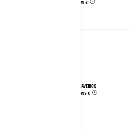
i
Ab
4.799 €
2023
Details ansehen
2023 MAVERICK
i
Ab
28.699 €