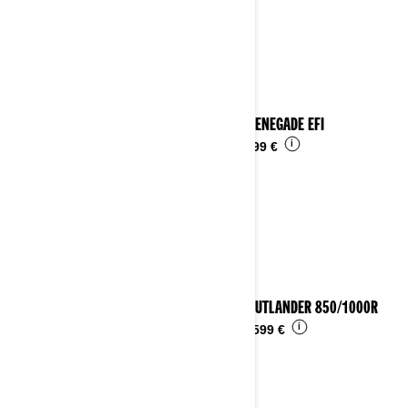
2025 RENEGADE EFI
i
Ab
4.799 €
2025 OUTLANDER 850/1000R
i
Ab
14.599 €