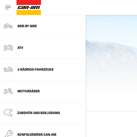
SIDE‑BY‑SIDE
zurück zu den Modellen
ATV
3-RÄDRIGE-FAHRZEUGE
FRÜHERE MODELLJAHRE
MOTORRÄDER
ALLE MODELLE
2025
2024
2023
ZUBEHÖR UND BEKLEIDUNG
2025
KONFIGURIEREN CAN-AM