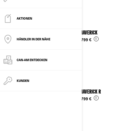
Details ansehen
AKTIONEN
2025 MAVERICK
HÄNDLER IN DER NÄHE
i
Ab
29.799 €
CAN-AM ENTDECKEN
KUNDEN
2025 MAVERICK R
i
Ab
51.799 €