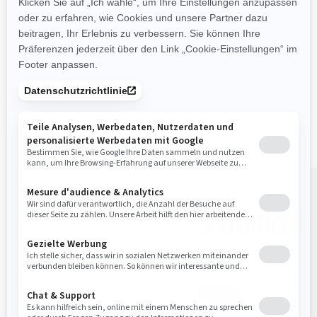
Ohne Straßenzulassung (EU)
16“-Beadlock-Flowforming-
Felgen
Maverick R X rs Highlights
Front- und Heckkamera
FOX† 3.0 PODIUM†
32“-Reifen ITP Tenacity XNR
Huckepack-Stoßdämpfer mit
FOX† 3.0 PODIUM RC2†
Bypass und Smart-Shox
Huckepack-Stoßdämpfer mit
Bypass
TOOLS FÜR DIE WAHL DES RICHTIGEN
FAHRZEUGS
ANGEBOT ANFORDERN