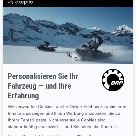
MAVERICK R
2024
2024
MAVERICK R X RS
MAVERICK R X RS MIT
SMARTSHOX
Ab
51.099 €
Ab
52.799 €
Leistung
Leistung
Ohne Straßenzulassung (EU)