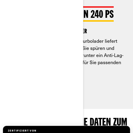
DIE SCHIERE KRAFT VON 240 PS
Dreizylindermotor mit Turbolader
Der Rotax Dreizylindermotor mit Turbolader liefert
unvergleichliche PS-Leistung, die Sie spüren und
hören werden. Mit 3 Fahrmodi, darunter ein Anti-Lag-
System in Sport+, können Sie den für Sie passenden
wählen.
Mehr Informationen
PAKETE UND TECHNISCHE DATEN ZUM