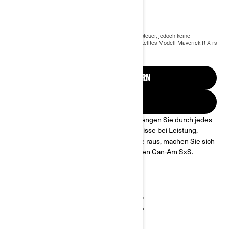
51.099 €
Ab
i
Der Preis für das Basis Modell enthält die Mehrwertsteuer, jedoch keine
Versandkosten und Registrierungsgebühren.
*Dargestelltes Modell Maverick R X rs
mit SmartShox
2025 Maverick R
ANGEBOT ANFORDERN
HÄNDLERSUCHE
Unerreichte Off-Road-Leistung ist da. Sprengen Sie durch jedes
Gelände und machen Sie keine Kompromisse bei Leistung,
Komfort, Konnektivität oder Stil. Gehen Sie raus, machen Sie sich
schmutzig und fahren Sie mit dem stärksten Can-Am SxS.
WICHTIGSTE MERKMALE