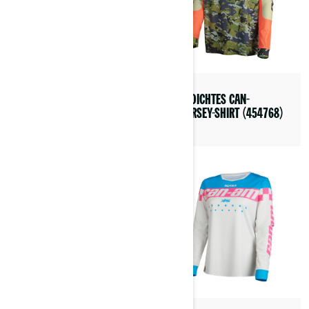
PYRA DUNE HELM (DOT/ECE)
WINDDICHTES CAN-
(9290390203)
AM JERSEY-SHIRT (454768)