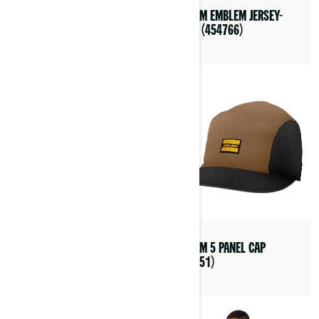
PYRA HELM (DOT/ECE)
CAN-AM EMBLEM JERSEY-
(9290380207)
SHIRT (454766)
EXOME HELM (DOT/ECE)
CAN-AM 5 PANEL CAP
(9290400201)
(454851)