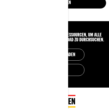
JETZT ANSEHEN
NUTZEN SIE UNSERE VERFÜGBAREN RESSOURCEN, UM ALLE
KLEIDUNGSSTÜCKE FÜR CAN-AM OFF-ROAD ZU DURCHSUCHEN.
KATALOG HERUNTERLADEN
HÄNDLERSUCHE
HÄUFIG GESTELLTE FRAGEN