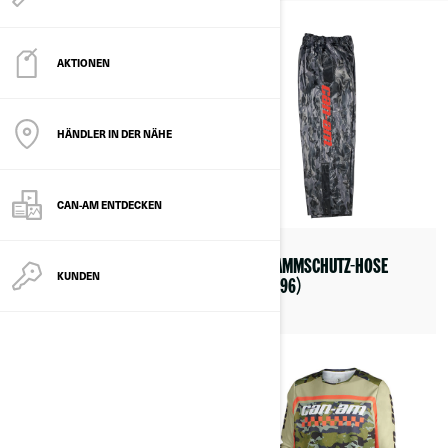
AKTIONEN
HÄNDLER IN DER NÄHE
CAN-AM ENTDECKEN
PYRA FADE HELM (DOT/ECE)
SCHLAMMSCHUTZ-HOSE
KUNDEN
(9290780201)
(286796)