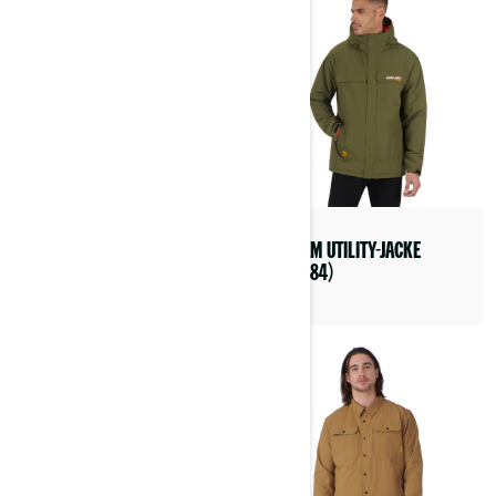
CAN-AM FLINT FADE UV
CAN-AM UTILITY-JACKE
BRILLE (4487780010)
(454784)