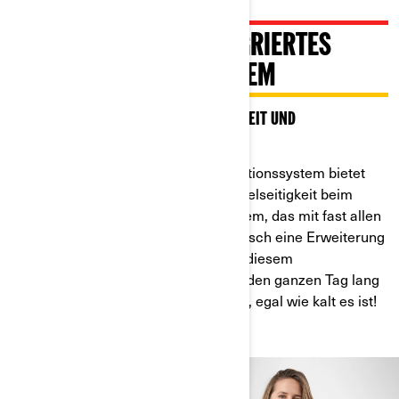
NEUER HELM UND INTEGRIERTES
KOMMUNIKATIONSSYSTEM
EINE PERFEKTE MISCHUNG AUS SICHERHEIT UND
KONNEKTIVITÄT
Das neue Vibe Universal Kommunikationssystem bietet
unvergleichliche Konnektivität und Vielseitigkeit beim
Fahren. Dieses Kommunikationssystem, das mit fast allen
BRP-Helmen kompatibel ist, ist praktisch eine Erweiterung
des Ökosystems des Fahrzeugs: mit diesem
herausragenden System können Sie den ganzen Tag lang
bequem chatten, zuhören und fahren, egal wie kalt es ist!