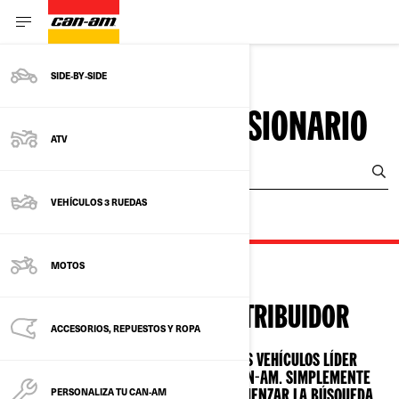
SIDE‑BY‑SIDE
BUSCAR UN CONCESIONARIO
ATV
Comparta su ubicación
VEHÍCULOS 3 RUEDAS
MOTOS
ENCUENTRA UN DISTRIBUIDOR
ACCESORIOS, REPUESTOS Y ROPA
PONTE DETRÁS DEL VOLANTE DE LOS VEHÍCULOS LÍDER
TODOTERRENO Y SIDE-BY-SIDE DE CAN-AM. SIMPLEMENTE
PERSONALIZA TU CAN-AM
ESCRIBE TU CÓDIGO POSTAL PARA COMENZAR LA BÚSQUEDA.