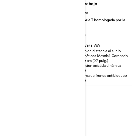
Trabajo
Trabajo
Sendero
Sendero
Categoría T homologada por la
Categoría T homologada por la
CE
CE
Dirección asistida dinámica
82 CV (61 kW)
(DPS)
33 cm de distancia al suelo
162,5 cm de ancho con
Neumáticos Maxxis† Coronado
trapecios en arco
de 69 cm (27 pulg.)
Neumáticos XPS Trail King de
Dirección asistida dinámica
69 cm (27 pulg.)
(DPS)
Llantas de aluminio de
Sistema de frenos antibloqueo
fundición de 35,6 cm (14 pulg.)
(ABS)