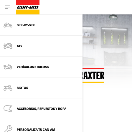
SIDE‑BY‑SIDE
Volver al configurador
ATV
VEHÍCULOS 3 RUEDAS
CONSTRUIR Y PRECIO TRAXTER
MOTOS
SELECCIONA TU PACK
Cambiar model
ACCESORIOS, REPUESTOS Y ROPA
PERSONALIZA TU CAN-AM