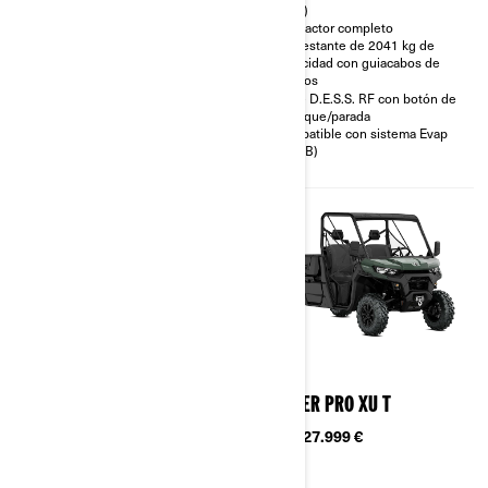
bloqueo automático Visco-Lok†
(DPS)
Diferencial trasero con modo
Calefactor completo
Turf
Cabrestante de 2041 kg de
Parachoques delantero de
capacidad con guiacabos de
acero integrado
rodillos
Neumáticos Maxxis Coronado
Llave D.E.S.S. RF con botón de
2.0† de 69 x 23/27,9 x 35,6 cm
arranque/parada
(27 x 9/11 x 14 pulg.) sobre
Compatible con sistema Evap
llantas de acero de 35,6 cm (14
(CARB)
pulg.)
2026
2026
TRAXTER XU ABS T
TRAXTER PRO XU T
Desde
24.799 €
Desde
27.999 €