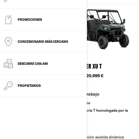
PROMOCIONES
CONCESIONARIO MÁS CERCANO
2026
2026
DESCUBRE CAN-AM
TRAXTER T
TRAXTER XU T
Desde
16.999 €
Desde
20.999 €
PROPIETARIOS
Trabajo
Trabajo
Sendero
Sendero
Categoría T homologada por la
Categoría T homologada por la
CE
CE
Diferencial delantero de
Dirección asistida dinámica