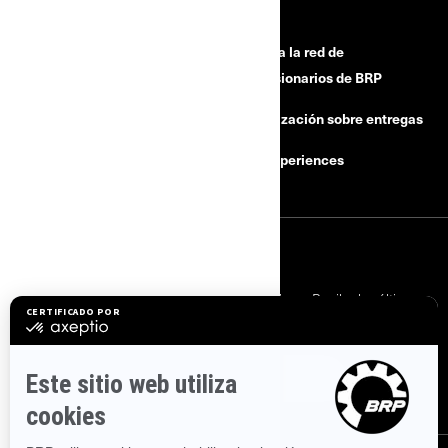
RECURSOS
¿Necesitas ayuda?
Unase a la red de
concesionarios de BRP
Campañas de seguridad
Actualización sobre entregas
Carreras
BRP Experiences
INICIAR SESIÓN
Suscríbase a nuestros correos electrónicos.
Recibe las últimas
noticias, eventos y ofertas.
SUSCRÍBASE