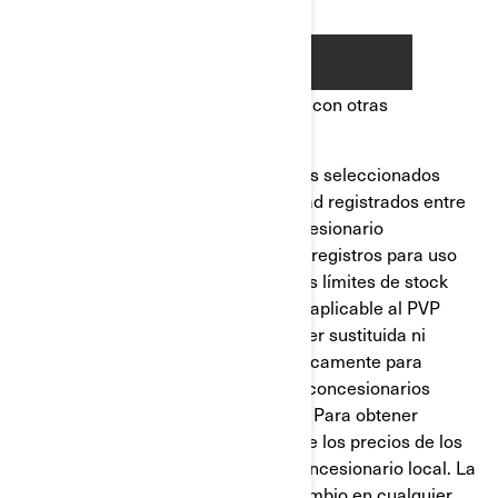
Estas ofertas no pueden combinarse con otras
promociones en curso.
Esta oferta es válida para los modelos seleccionados
nuevos o sin usar de Can-Am Off-Road registrados entre
15.10.2025 y 30.09.2026 por un concesionario
participante. La oferta es aplicable a registros para uso
recreativo únicamente y dentro de los límites de stock
disponible. El valor del descuento es aplicable al PVP
incluyendo IVA. La oferta no puede ser sustituida ni
convertida en efectivo y es válida únicamente para
clientes que residan en España. Los concesionarios
pueden vender a un precio diferente. Para obtener
información completa y precisa sobre los precios de los
vehículos, por favor contacte a su concesionario local. La
oferta está sujeta a terminación o cambio en cualquier