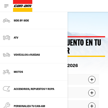
SIDE‑BY‑SIDE
Atrás
ATV
HASTA 2.250 € DE DESCUENTO EN TU
NUEVO CAN-AM TRAXTER
VEHÍCULOS 3 RUEDAS
La oferta es válida hasta 30.09.2026
MOTOS
Descuento de 2 250 € aplicable en
ACCESORIOS, REPUESTOS Y ROPA
Descuento de 1 500 € aplicable en
Descuento de 750 € aplicable en
PERSONALIZA TU CAN-AM