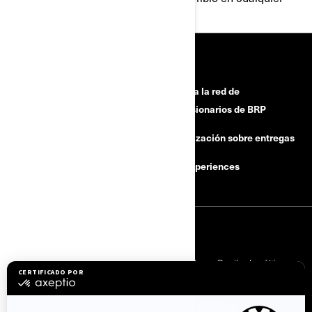
momento sin previo aviso.
RECURSOS
¿Necesitas ayuda?
Unase a la red de
concesionarios de BRP
Campañas de seguridad
Actualización sobre entregas
Carreras
BRP Experiences
INICIAR SESIÓN
Suscríbase a nuestros correos electrónicos.
Recibe las últimas
noticias, eventos y ofertas.