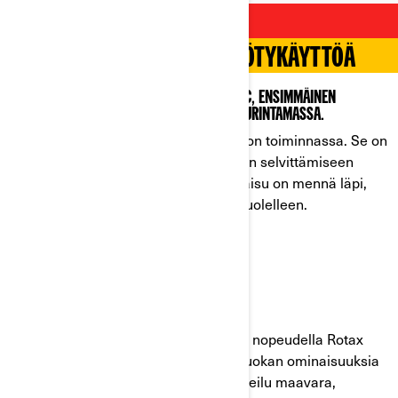
SIIRRY SÄHKÖISEEN
KUISKAUKSEN VAIMEAA HYÖTYKÄYTTÖÄ
ESITTELYSSÄ UPOUUSI OUTLANDER ELECTRIC, ENSIMMÄINEN
LAATUAAN MÖNKIJÄMARKKINOILLA. OLE ETURINTAMASSA.
Tutustu tähän mullistavaan ajoneuvoon toiminnassa. Se on
täydellinen ratkaisu päivän haasteiden selvittämiseen
ilman turhaa meteliä. Kun paras ratkaisu on mennä läpi,
kannattaa valita Outlander Electric puolelleen.
KIIDÄ ETEENPÄIN
KAASUTA JA KIIHDYTÄ
100 % vääntömomentti millä tahansa nopeudella Rotax
ePower -moottorin ansiosta. Huippuluokan ominaisuuksia
kattavasti – ensiluokkainen jousitus, reilu maavara,