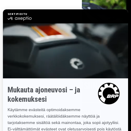
SELVÄ NÄKYMÄ KESKEISIIN
ELEMENTTEIHIN
Pääsy tärkeisiin asetuksiin ja mittareihin
Pysy ajan tasalla lataustietojen ja -aikataulujen
avulla. Aseta haluamasi mukautettu mittari