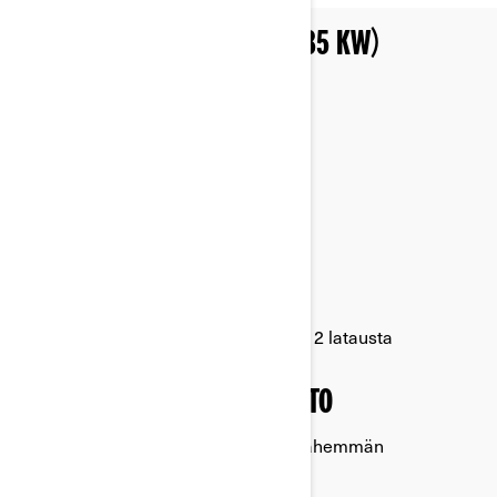
ROTAX E-POWER: 47 HV:N (35 KW)
MOOTTORI
Hiljainen ja lähes tärinätön ajo
~80 KM TOIMINTASÄDE
Jopa 80 km:n toimintasäde
50 MIN. LATAUSAIKA
20 %:sta 80 %:iin käyttämällä tason 2 latausta
VÄHÄINEN JA HELPPO HUOLTO
Ei öljynvaihtoja, ei sytytystulppia, vähemmän
rutiinihuoltoja