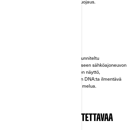
huomattava vetokyky ja täydellinen suojaus.
HILJAISTA TEHOA
SUUNNITELTU HILJAISEMPAAN AJOON
Hiljaista ajoa lähes tärinättömästi, suunniteltu
hiljaisempaa ajoa varten. Ensiluokkaiseen sähköajoneuvon
rakenteeseen kuuluu uusi 5-tuumainen näyttö,
tunnusomaiset LED-valot ja Can-Amin DNA:ta ilmentävä
näyttävyys. Tehoa ja tarkkuutta ilman melua.
YKSINKERTAISTA JA LUOTETTAVAA
TEHOA