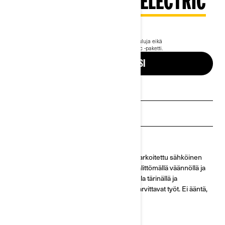
2026 OUTLANDER ELECTRIC
17 690 €
Alkaen
i
Hinta sisältää ALV:n. Hinta ei sisällä rahtia, toimituskuluja eikä
rekisteröintimaksuja.
Kuvassa Outlander MAX Electric -paketti.
SUUNNITTELE OMASI
Pyydä tarjous
Etsi jälleenmyyjä
Varaa esittelyajo
Maailman ensimmäinen sarjatuotantoon tarkoitettu sähköinen
mönkijä on rakennettu kovaan käyttöön välittömällä väännöllä ja
ilman melua. Se ylittää esteet minimaalisella tärinällä ja
täydellisellä hallittavuudella. Hoida kaikki tarvittavat työt. Ei ääntä,
ei rajoituksia, ei puutteita.