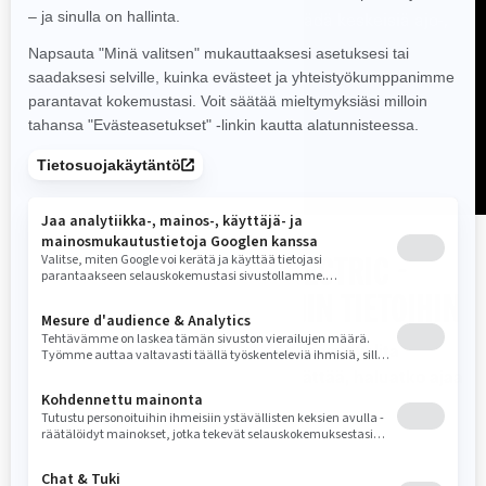
esittämään haluamasi näkymä. Säädä keskeisiä ajo-,
näyttö- ja ajoneuvoasetuksia.
LUE LISÄÄ
TUTUSTU OUTLANDER ELECTRIC -
PAKETTEIHIN JA TEKNISIIN TIETOIHIN
Kahdesta upeasta varustelupaketista voit valita
mieleisesi, ja sinun tarvitsee vain päättää, haluatko ajaa
yksin vai muiden kanssa.