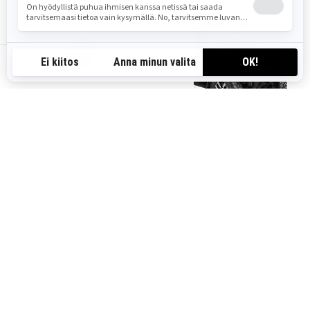
FI-FI
2026
2026
OUTLANDER ELECTRIC T
OUTLANDER MAX ELECTRIC T
Alkaen
17 690 €
Alkaen
18 590 €
Sähköinen
Sähköinen
EY-tyyppihyväksytty T-
Reitti
ajoneuvoluokka
EY-tyyppihyväksytty T-
ajoneuvoluokka
Lataus 20 %:sta 80 %:iin vain 50
minuutissa
Lataus 20 %:sta 80 %:iin vain 50