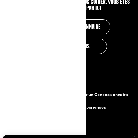
PROCHE DE CHEZ VOUS ET LAISSEZ-VOUS GUIDER. VOUS ÊTES
PROFESSIONNEL ? C'EST PAR ICI
TROUVER UN CONCESSIONNAIRE
DEMANDEZ UN DEVIS
RESSOURCES
Besoin d'aide
Devenir un Concessionnaire
Rappels de sécurité
BRP Expériences
Carrières