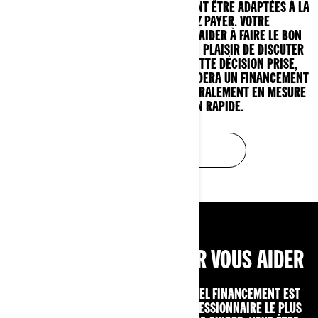
D'OPTIONS DE FINANCEMENT QUI PEUVENT ÊTRE ADAPTÉES À LA
MANIÈRE DONT VOUS SOUHAITEZ PAYER. VOTRE
CONCESSIONNAIRE EST LÀ POUR VOUS AIDER À FAIRE LE BON
CHOIX DE FINANCEMENT ET SE FERA UN PLAISIR DE DISCUTER
DES OPTIONS AVEC VOUS. UNE FOIS CETTE DÉCISION PRISE,
VOTRE CONCESSIONNAIRE NOUS DEMANDERA UN FINANCEMENT
EN VOTRE NOM, ET NOUS SOMMES GÉNÉRALEMENT EN MESURE
DE PRENDRE UNE DÉCISION RAPIDE.
EN SAVOIR PLUS
NOUS SOMMES LÀ POUR VOUS AIDER
VOUS N'ÊTES PAS SÛR(E) DE SAVOIR QUEL FINANCEMENT EST
FAIT POUR VOUS ? CONTACTEZ LE CONCESSIONNAIRE LE PLUS