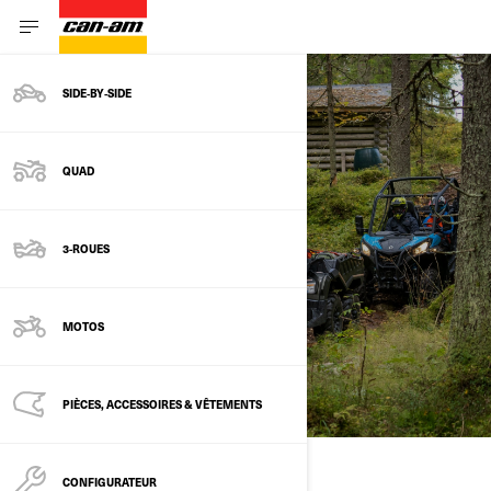
SIDE‑BY‑SIDE
QUAD
FINANCEZ VOTRE CAN-AM
3-ROUES
MOTOS
PIÈCES, ACCESSOIRES & VÊTEMENTS
CONFIGURATEUR