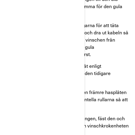
punkten på vinschen och gör detsamma för den gula
ledningen.
Steg 5
: Applicera fett på anslutningarna för att täta
dem, koppla ur vinschens koppling och dra ut kabeln så
att ungefär 30 cm sticker ut. Sätt in vinschen från
fordonets högra sida. Se till att den gula
kopplingskontrollknappen förs in först.
Steg 6:
Fäst vinschen i ramen, dra åt enligt
specifikationerna och återmontera den tidigare
borttagna hasplåten.
Steg 7
: För vinschvajern igenom den främre hasplåten
och ta tillfälligt bort en av de horisontella rullarna så att
vajern kan dras igenom.
Steg 8
: Installera vinschkabelstyrningen, fäst den och
dra åt muttrarna. Installera slutligen vinschkrokenheten
och fäst den i vajern.