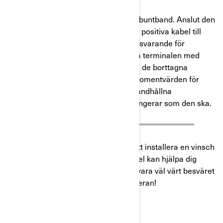
Steg 16
: Fäst kablarna i ramen med buntband. Anslut den
positiva batterikabeln över fordonets positiva kabel till
batteriets pluspol och gör sedan motsvarande för
batteriets minuskabel. Täck den röda terminalen med
dess skyddslock. Återmontera sedan de borttagna
delarna och se till att använda rätt momentvärden för
monteringsdetaljerna. Använd det handhållna
fjärreglaget för att se att vinschen fungerar som den ska.
Det kan verka som många steg för att installera en vinsch
på din
Can-Am ATV
men denna artikel kan hjälpa dig
igenom processen. Det kommer att vara väl värt besväret
nästa gång du eller en vän fastnar i leran!