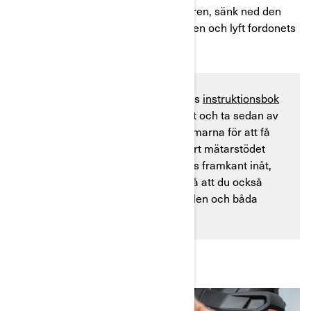
Steg 3
: Ta av den främre stötfångaren, sänk ned den
främre hasplåten, blockera bakhjulen och lyft fordonets
front.
Kontrollera proceduren i fordonets
instruktionsbok
för att se hur du ska lyfta fordonet och ta sedan av
framhjulen och de inre stänkskärmarna för att få
mer arbetsutrymme. För att ta bort mätarstödet
skjuter du båda sidorna av stödets framkant inåt,
lyfter och drar det framåt. Tänk på att du också
kommer att behöva ta bort konsolen och båda
sidopanelerna.