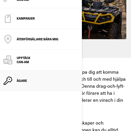
KAMPANJER
ÅTERFÖRSÄLJARE NÄRA MIG
UPPTÄCK
CAN-AM
Oavsett var du kör kan en vinsch hjälpa dig att komma
loss, att undanröja hinder i din väg och till och med hjälpa
ÄGARE
någon annan ur en knepig situation. Denna drag-och-lyft-
anordning är ett fantastiskt verktyg för förare att ha i
beredskap. Idag visar vi hur du installerar en vinsch i din
Can-Am ATV.
Om du känner att du inte har de kunskaper och
färdigheter som behövs för installationen kan du alltid