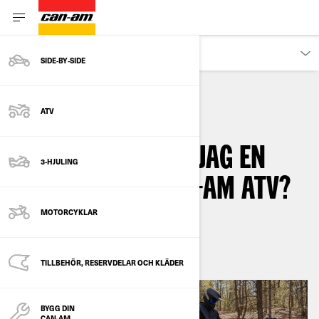
ÄGARE
SIDE‑BY‑SIDE
ATV
ATV
HOW-TO
HUR INSTALLERAR JAG EN
3-HJULING
VINSCH I MIN CAN-AM ATV?
MOTORCYKLAR
By
Can-Am Off-Road
oktober 2022
TILLBEHÖR, RESERVDELAR OCH KLÄDER
BYGG DIN
CAN-AM