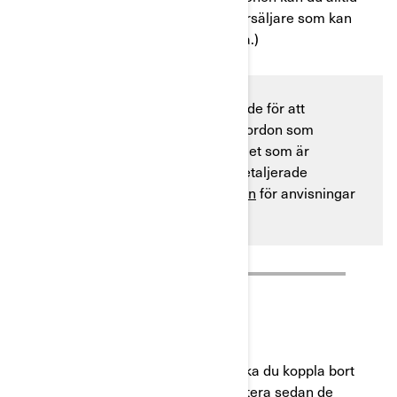
kontakta en auktoriserad BRP-återförsäljare som kan
utföra jobbet. (Avgifter kan tillkomma.)
Följande instruktioner är förenklade för att
överensstämma med så många fordon som
möjligt. Läs alltid instruktionsbladet som är
specifikt för din modell för mer detaljerade
instruktioner. Se
instruktionsboken
för anvisningar
om hur den används.
KOMMA IGÅNG
Steg 1
: Innan du gör något annat ska du koppla bort
batteriet av säkerhetsskäl. Förmontera sedan de