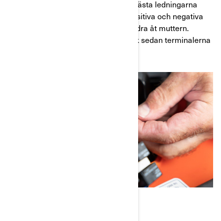
batteriet. Använd buntband för att fästa ledningarna
längs vägen. Anslut slutligen de positiva och negativa
batterikablarna till solenoiden och dra åt muttern.
Applicera ytterligare elfett och täck sedan terminalerna
med lock.
SLUTFÖR