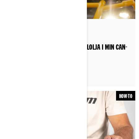
By Can-Am Off-Road
Postat den 2022-10-18
HUR BYTER JAG FRAMDIFFERENTIALOLJA I MIN CAN-
AM ATV?
HOW-TO