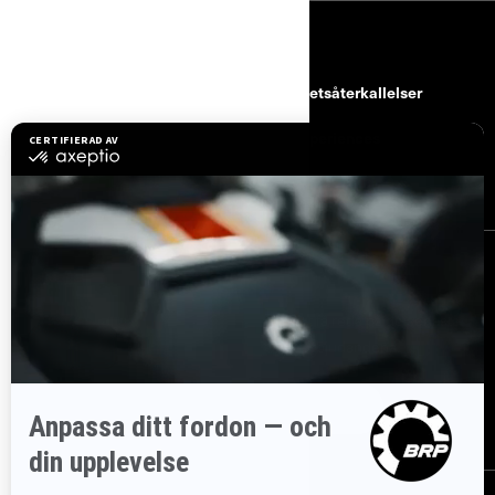
RESURSER
kundtjänst
Säkerhetsåterkallelser
Karriärer
BRP Experiences
Bli Can-Am-återförsäljare
REGISTRERA DIG
Gå med i nyhetsbrevet.
Var först med att få reda på de senaste
evenemangen, nyheterna och erbjudandena.
PRENUMERERA