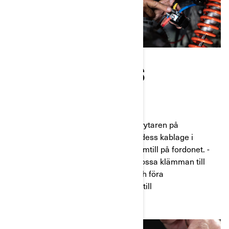
INSTALLERA VINSCHENS
MANÖVERKONTROLL
Steg 13
: Installera vinschkontrollbrytaren på
styrstångens vänstra sida och dra dess kablage i
riktning mot tillbehörskontakten framtill på fordonet. -
Fäst den på plats med buntband. Lossa klämman till
säkringsboxen för att dra ut den och föra
vinschkontrollbrytarens anslutning till
tvåstiftskontakten.