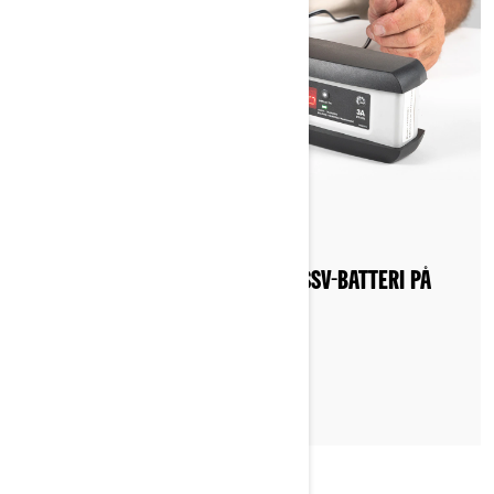
By Can-Am Off-Road
Postat den 2022-10-18
HUR LADDAR JAG ETT ATV- ELLER SSV-BATTERI PÅ
MITT
CAN-AM-FORDON?