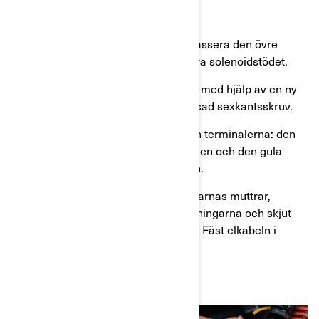
tidigare.
Steg 9
: Börja med att ta bort och kassera den övre
stötdämparens fästmutter. Installera solenoidstödet.
Steg 10
: Fäst solenoiden på stödet med hjälp av en ny
flänsad elastisk mutter och en flänsad sexkantsskruv.
Steg 11
: Para ihop ledningarna och terminalerna: den
blå ledningen med den blå terminalen och den gula
ledningen med den gula terminalen.
Steg 12
: Dra åt ledningsanslutningarnas muttrar,
applicera dielektriskt fett på anslutningarna och skjut
över skyddslock över terminalerna. Fäst elkabeln i
ramen med buntband.