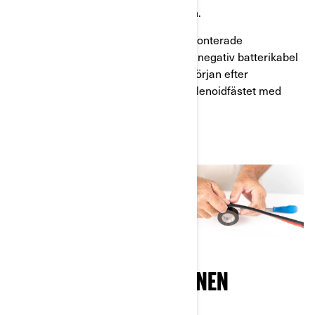
positiva kablarna och kretsbrytaren.
Steg 2
: Använd eltejp, ta den hopmonterade
komponenten och fäst den med en negativ batterikabel
med mellanrum på 30,5 cm, med början efter
kretsbrytaren. Kombinera sedan solenoidfästet med
solenoiden.
FÖRBERED INSTALLATIONEN