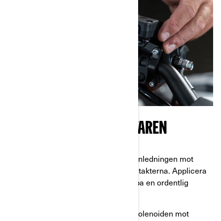
ANSLUT KONTROLLBRYTAREN
Steg 14
: Dra den dubbeländade honledningen mot
solenoiden och anslut den i hankontakterna. Applicera
elfett på anslutningarna för att skapa en ordentlig
tätning.
Steg 15
: Dra elkabelenheten från solenoiden mot