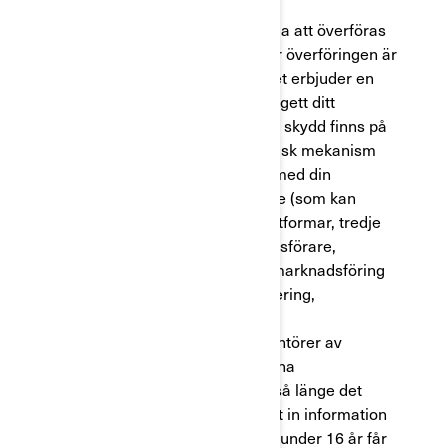
Dina personuppgifter kan komma att överföras
till utanför ditt hemland. Den här överföringen är
tillåten då det mottagande landet erbjuder en
adekvat dataskyddsnivå, du har gett ditt
samtycke, lämpliga avtalsenliga skydd finns på
plats eller att någon annan juridisk mekanism
tillämpas. Dina uppgifter delas med din
auktoriserade BRP-återförsäljare (som kan
kontakta dig), sociala medieplattformar, tredje
parts molntjänster och marknadsförare,
utvecklare, multikanalbaserad marknadsföring
och marknadsföringsautomatisering,
marknadsföringskonsulter för
kunddataplattformar och leverantörer av
webb-/evenemangsanalyser. Dina
personuppgifter sparas endast så länge det
krävs. BRP samlar inte medvetet in information
från barn under 16 år. Om du är under 16 år får