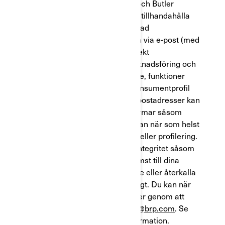
filialer och dotterbolag (”BRP”) och Butler
hanterar personuppgifter för att tillhandahålla
tjänsterna, för att skicka anpassad
marknadsföringskommunikation via e-post (med
ditt samtycke), för att skicka direkt
marknadsföring, för telefonmarknadsföring och
anpassa/förbättra din upplevelse, funktioner
och produkter baserat på din konsumentprofil
och analysresultat. Hashade e-postadresser kan
delas med sociala medieplattformar såsom
Meta för riktade annonser. Du kan när som helst
välja att inte delta målinriktning eller profilering.
Du har rättigheter beträffande integritet såsom
rätten att korrigera eller få åtkomst till dina
uppgifter och du kan vägra att ge eller återkalla
ditt samtycke, där så är tillämpligt. Du kan när
som helst utöva dessa rättigheter genom att
kontakta BRP via
privacyofficer@brp.com
. Se
vårIntegritetspolicy
för mer information.