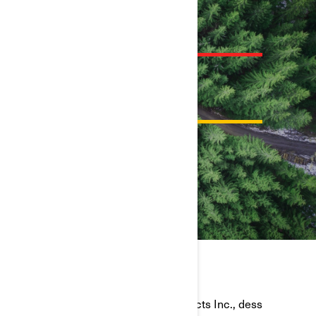
HITTA DIN CAN-AM
ÅTERFÖRSÄLJARE
SÖK ÅTERFÖRSÄLJARE
Bombardier Recreational Products Inc., dess