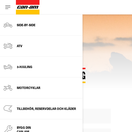
SIDE‑BY‑SIDE
ATV
3-HJULING
BEGÄR EN PROVKÖRNING
MOTORCYKLAR
TILLBEHÖR, RESERVDELAR OCH KLÄDER
BYGG DIN
CAN-AM