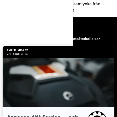
du inte använda tjänsterna utan samtycke från
en förälder eller vårdnadshavare.
RESURSER
kundtjänst
Säkerhetsåterkallelser
Karriärer
BRP Experiences
Bli Can-Am-återförsäljare
REGISTRERA DIG
Gå med i nyhetsbrevet.
Var först med att få reda på de senaste
evenemangen, nyheterna och erbjudandena.
PRENUMERERA