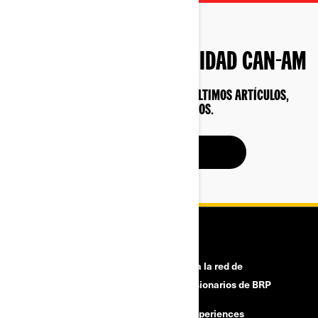
SÉ PARTE DE LA COMUNIDAD CAN-AM
SEA EL PRIMERO EN CONOCER LOS ÚLTIMOS ARTÍCULOS,
NOTICIAS Y EPISODIOS.
SUSCRÍBETE
HERRAMIENTAS
¿Necesitas ayuda?
Únete a la red de
concesionarios de BRP
Retiros de seguridad
BRP Experiences