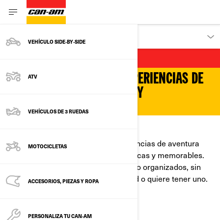
DESCUBRE
VEHÍCULO SIDE‑BY‑SIDE
BRP EXPERIENCES
SU GUÍA SELECTA PARA EXPERIENCIAS DE
ATV
ESPARCIMIENTO INTENSAS Y
EMOCIONANTES
VEHÍCULOS DE 3 RUEDAS
LA AVENTURA TE ESPERA
BRP Experiences selecciona experiencias de aventura
MOTOCICLETAS
diseñadas para ser intensamente únicas y memorables.
Explore lo mejor en viajes todoterreno organizados, sin
importar si tiene un Can-Am Off-Road o quiere tener uno.
ACCESORIOS, PIEZAS Y ROPA
¡Hora de pasear!
PERSONALIZA TU CAN‑AM
DESCUBRA