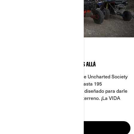
MAVERICK X3
CON MILLAS POR DELANTE Y MUCHO MÁS ALLÁ
Vuelva a vivir los viajes todoterreno de Uncharted Society
en su propio Can-Am Maverick X3. Hasta 195
poderosísimos caballos en un chasis diseñado para darle
energía a cualquier experiencia todoterreno. ¡La VIDA
TODOTERRENO se hizo para vivirla!
DESCUBRA